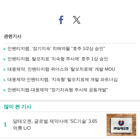
페
트위
이
터로
스
기사
북
공유
관련기사
으
하기
로
인벤티지랩, '장기지속' 치매약물 “호주 1/2상 승인”
기
사
인벤티지랩, 탈모치료 '지속형 주사제’ 호주 1상 승인
공
유
대웅제약, 인벤티지랩·위더스와 '탈모치료제' 개발 MOU
하
대웅제약-인벤티지랩, '지속형' 탈모치료제 개발 파트너십
기
인벤티지랩-대웅제약 "장기지속형 주사제 공동개발"
많이 본 기사
알테오젠, 글로벌 제약사에 'SC기술' 3.65
1
억弗 L/O