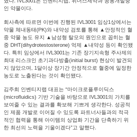
혔다. IVL3001은 인벤티지랩, 위더스제약과 공동개발중
인 약물이다.
회사측에 따르면 이번에 진행된 IVL3001 임상1상에서는
약물 체내동태(PK)와 내약성 검토를 통해 ▲안정적인 혈
중 약물 농도 유지 ▲남성형 탈모의 원인으로 꼽히는 혈
중 DHT(dihydrotestosterone) 억제 ▲내약성 등이 확인됐
다. 특히 임상에서 IVL3001는 기존 장기지속형 주사제의
최대 리스크인 초기과다방출(initial burst) 현상이 발견되
지 않았으며, 1달이상 장기간 안정적으로 혈중에 일정한
농도로 노출된다는 것이 확인됐다.
김주희 인벤티지랩 대표는 “마이크로플루이딕스
(microfluidics) 기반 기술을 바탕으로 IVL3001의 가치를
보여줄 수 있는 결과를 확보해 기쁘게 생각한다. 성공적
인 제품 개발로 이어질 수 있도록 파트너사들과의 적극
적인 협력을 통해 아이템의 상업화 기간을 단축하기 위
한 최선의 노력을 기울이겠다”고 말했다.