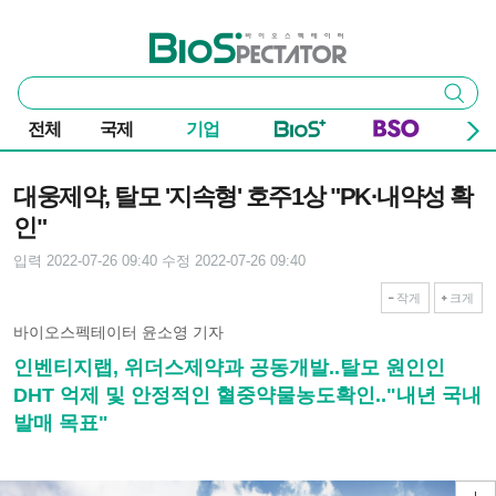
본문 바로가기
주요 메뉴
바이오스펙테이터
통
검색
합
검
전체
국제
기업
색
기사본문
대웅제약, 탈모 '지속형' 호주1상 "PK·내약성 확
인"
입력 2022-07-26 09:40
수정 2022-07-26 09:40
작게
크게
바이오스펙테이터 윤소영 기자
인벤티지랩, 위더스제약과 공동개발..탈모 원인인
DHT 억제 및 안정적인 혈중약물농도확인.."내년 국내
발매 목표"