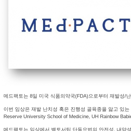
메드팩토는 8일 미국 식품의약국(FDA)으로부터 재발성/난
이번 임상은 재발 난치성 혹은 진행성 골육종을 앓고 있는 1
Reserve University School of Medicine, UH Rainbow B
메드팩토는 임상에서 백토서팁 단독요법의 안전성, 내약성