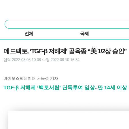
본문 바로가기
주요 메뉴
통
합
검
전체
국제
색
기사본문
메드팩토, ‘TGF-β 저해제’ 골육종 “美 1/2상 승인”
입력 2022-08-08 10:08
수정 2022-08-10 16:34
바이오스펙테이터 서윤석 기자
TGF-β 저해제 ‘백토서팁’ 단독투여 임상..만 14세 이