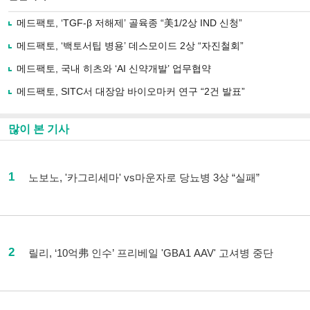
메드팩토, ‘TGF-β 저해제’ 골육종 “美1/2상 IND 신청”
메드팩토, ‘백토서팁 병용’ 데스모이드 2상 “자진철회”
메드팩토, 국내 히츠와 ‘AI 신약개발’ 업무협약
메드팩토, SITC서 대장암 바이오마커 연구 “2건 발표”
많이 본 기사
1
노보노, '카그리세마' vs마운자로 당뇨병 3상 “실패”
2
릴리, ‘10억弗 인수’ 프리베일 'GBA1 AAV' 고셔병 중단