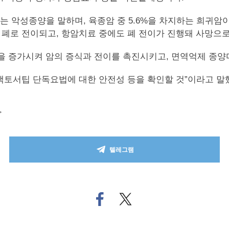
하는 악성종양을 말하며, 육종암 중 5.6%을 차지하는 희귀
암이 폐로 전이되고, 항암치료 중에도 폐 전이가 진행돼 사망으
발현을 증가시켜 암의 증식과 전이를 촉진시키고, 면역억제 종
백토서팁 단독요법에 대한 안전성 등을 확인할 것”이라고 말
>
텔레그램
페
트위
이
터로
스
기사
북
공유