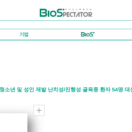
바이오스펙테이터
기업
상 청소년 및 성인 재발 난치성/진행성 골육종 환자 54명 대