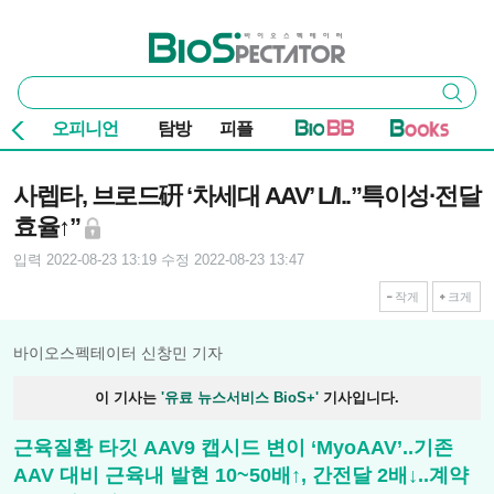
본문 바로가기
주요 메뉴
바이오스펙테이터
통
검색
합
검
오피니언
탐방
피플
색
기사본문
사렙타, 브로드硏 ‘차세대 AAV’ L/I..”특이성·전달
효율↑”
입력 2022-08-23 13:19
수정 2022-08-23 13:47
작게
크게
바이오스펙테이터 신창민 기자
이 기사는
'유료 뉴스서비스 BioS+'
기사입니다.
근육질환 타깃 AAV9 캡시드 변이 ‘MyoAAV’..기존
AAV 대비 근육내 발현 10~50배↑, 간전달 2배↓..계약