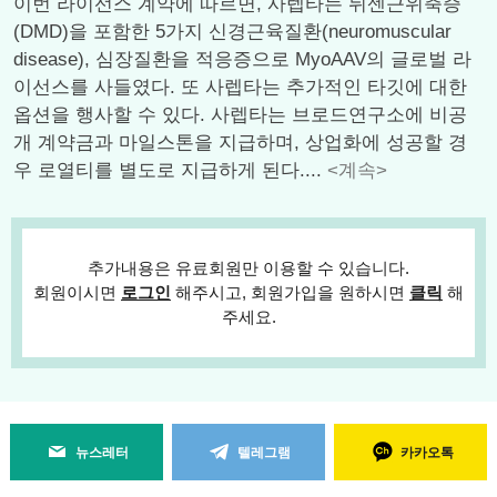
이번 라이선스 계약에 따르면, 사렙타는 뒤센근위축증
(DMD)을 포함한 5가지 신경근육질환(neuromuscular
disease), 심장질환을 적응증으로 MyoAAV의 글로벌 라
이선스를 사들였다. 또 사렙타는 추가적인 타깃에 대한
옵션을 행사할 수 있다. 사렙타는 브로드연구소에 비공
개 계약금과 마일스톤을 지급하며, 상업화에 성공할 경
우 로열티를 별도로 지급하게 된다....
<계속>
추가내용은 유료회원만 이용할 수 있습니다.
회원이시면
로그인
해주시고, 회원가입을 원하시면
클릭
해
주세요.
뉴스레터
텔레그램
카카오톡