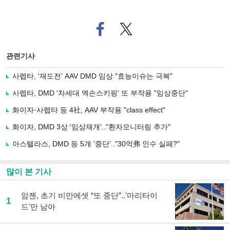
페
트위
이
터로
스
기사
북
공유
관련기사
으
하기
로
사렙타, '재도전' AAV DMD 임상 "효능이슈는 극복"
기
사
사렙타, DMD '차세대 엑손스키핑' 또 부작용 "임상중단"
공
유
화이자·사렙타 등 4社, AAV 부작용 "class effect"
하
화이자, DMD 3상 '임상재개'.."환자모니터링 추가"
기
아스텔라스, DMD 등 5개 '중단'.."30억弗 인수 실패?"
많이 본 기사
암젠, 초기 비만에셋 “또 중단”..'마리타이
1
드'만 남아