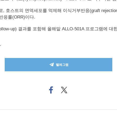
 호스트의 면역세포를 억제해 이식거부반응(graft rejection
반응률(ORR)이다.
 follow-up) 결과를 포함해 올해말 ALLO-501A 프로그램
>
텔레그램
페
트위
이
터로
스
기사
북
공유
으
하기
로
기