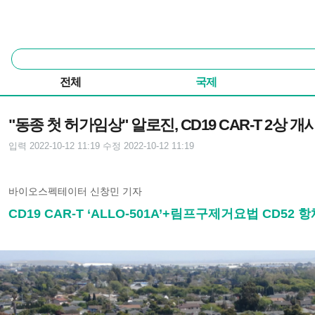
본문 바로가기
주요 메뉴
통
합
검
전체
국제
색
기사본문
"동종 첫 허가임상" 알로진, CD19 CAR-T 2상 개
입력 2022-10-12 11:19
수정 2022-10-12 11:19
바이오스펙테이터 신창민 기자
CD19 CAR-T ‘ALLO-501A’+림프구제거요법 CD52 항