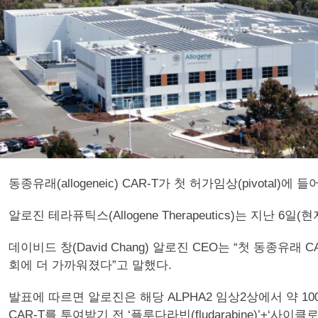
동종유래(allogeneic) CAR-T가 첫 허가임상(pivotal)에 
알로진 테라퓨틱스(Allogene Therapeutics)는 지난 6
데이비드 창(David Chang) 알로진 CEO는 “첫 동종
회에 더 가까워졌다”고 말했다.
발표에 따르면 알로진은 해당 ALPHA2 임상2상에서 약 10
CAR-T를 투여받기 전 ‘플루다라빈(fludarabine)’+‘사이클로