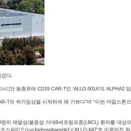
들어갔다.
일(현지시간) 동종유래 CD19 CAR-T인 ‘ALLO-501A’의 AL
유래 CAR-T의 허가임상을 시작하게 돼 기쁘다”며 “이번 마일
0명의 재발성/불응성 거대B세포림프종(LBCL) 환자를 대상으로
포스파미드(cyclophosphamide)’+’ALLO-647’로 이루어진 