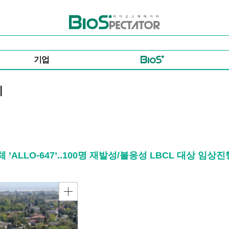
바이오스펙테이터
기업
시
체 ’ALLO-647’..100명 재발성/불응성 LBCL 대상 임상진