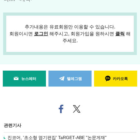
추가내용은 유료회원만 이용할 수 있습니다.
회원이시면
로그인
해주시고, 회원가입을 원하시면
클릭
해
주세요.
뉴스레터
텔레그램
카카오톡
페
트위
이
터로
스
기사
북
공유
관련기사
으
하기
로
진코어, '초소형 염기편집' TaRGET-ABE "논문게재"