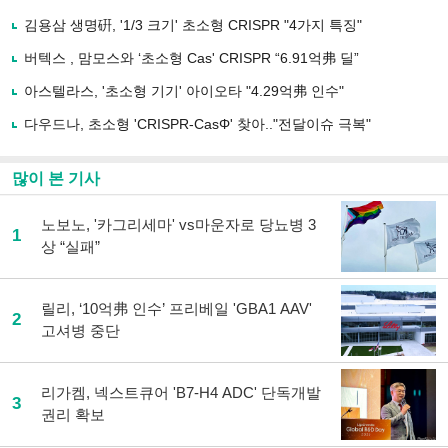
기
사
김용삼 생명硏, '1/3 크기' 초소형 CRISPR "4가지 특징"
공
유
버텍스 , 맘모스와 ‘초소형 Cas' CRISPR “6.91억弗 딜”
하
아스텔라스, '초소형 기기' 아이오타 "4.29억弗 인수"
기
다우드나, 초소형 'CRISPR-CasΦ' 찾아.."전달이슈 극복"
많이 본 기사
노보노, '카그리세마' vs마운자로 당뇨병 3
1
상 “실패”
릴리, ‘10억弗 인수’ 프리베일 'GBA1 AAV'
2
고셔병 중단
리가켐, 넥스트큐어 'B7-H4 ADC' 단독개발
3
권리 확보