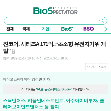
본문 바로가기
주요 메뉴
바이오스펙테이터
통
검색
합
검
전체
국제
기업
색
기사본문
진코어, 시리즈A 171억..“초소형 유전자가위 개
발”
입력 2022-11-17 10:18
수정 2023-03-15 18:00
작게
크게
바이오스펙테이터 김성민 기자
이 기사는
'유료 뉴스서비스 BioS+'
기사입니다.
스틱벤처스, 키움인베스트먼트, 아주아이비투자, 클
레어보이언트벤처스 등 참여