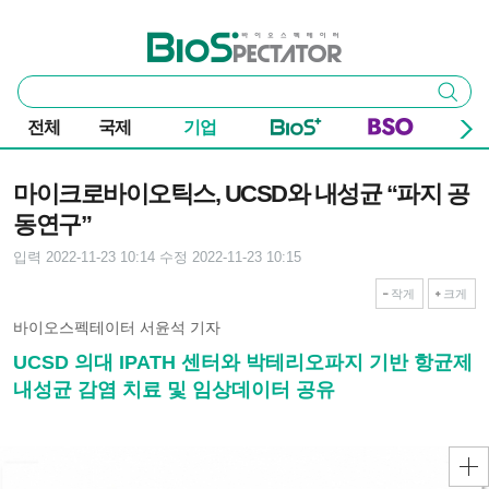
본문 바로가기
주요 메뉴
바이오스펙테이터
통
검색
합
검
전체
국제
기업
색
기사본문
마이크로바이오틱스, UCSD와 내성균 “파지 공
동연구”
입력 2022-11-23 10:14
수정 2022-11-23 10:15
작게
크게
바이오스펙테이터 서윤석 기자
UCSD 의대 IPATH 센터와 박테리오파지 기반 항균제
내성균 감염 치료 및 임상데이터 공유