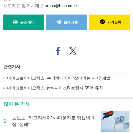
지>
보도자료 및 기사제보
press@bios.co.kr
뉴스레터
텔레그램
카카오톡
페
트위
이
터로
스
기사
북
공유
관련기사
으
하기
로
마이크로바이오틱스, 수퍼박테리아 '잡아먹는 파지' 개발
기
사
마이크로바이오틱스, pre-시리즈B 브릿지 55억 유치
공
유
하
많이 본 기사
기
노보노, '카그리세마' vs마운자로 당뇨병 3
1
상 “실패”