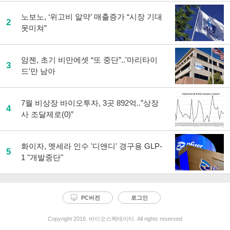
노보노, ‘위고비 알약’ 매출증가 “시장 기대
2
못미쳐”
암젠, 초기 비만에셋 “또 중단”..'마리타이
3
드'만 남아
7월 비상장 바이오투자, 3곳 892억..”상장
4
사 조달제로(0)”
화이자, 멧세라 인수 '디앤디' 경구용 GLP-
5
1 "개발중단"
PC버전
로그인
Copyright 2016. 바이오스펙테이터. All rights reserved