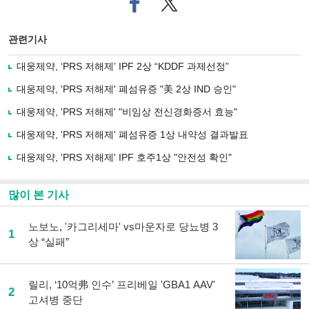
이
터로
스
기사
북
공유
관련기사
으
하기
로
대웅제약, ‘PRS 저해제’ IPF 2상 “KDDF 과제선정”
기
사
대웅제약, 'PRS 저해제' 폐섬유증 "美 2상 IND 승인"
공
유
대웅제약, 'PRS 저해제' "비임상 전신경화증서 효능"
하
대웅제약, 'PRS 저해제' 폐섬유증 1상 내약성 결과발표
기
대웅제약, 'PRS 저해제' IPF 호주1상 "안전성 확인"
많이 본 기사
노보노, '카그리세마' vs마운자로 당뇨병 3
1
상 “실패”
릴리, ‘10억弗 인수’ 프리베일 'GBA1 AAV'
2
고셔병 중단