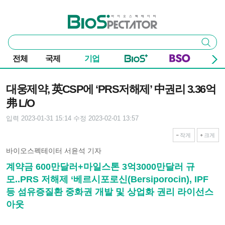
본문 바로가기
주요 메뉴
바이오스펙테이터
통
검색
합
검
전체
국제
기업
색
기사본문
대웅제약, 英CSP에 ‘PRS저해제’ 中권리 3.36억
弗 L/O
입력 2023-01-31 15:14
수정 2023-02-01 13:57
작게
크게
바이오스펙테이터 서윤석 기자
계약금 600만달러+마일스톤 3억3000만달러 규
모..PRS 저해제 ‘베르시포로신(Bersiporocin), IPF
등 섬유증질환 중화권 개발 및 상업화 권리 라이선스
아웃