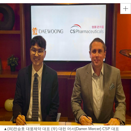
▲(좌)전승호 대웅제약 대표 (우) 대런 머서(Darren Mercer) CSP 대표