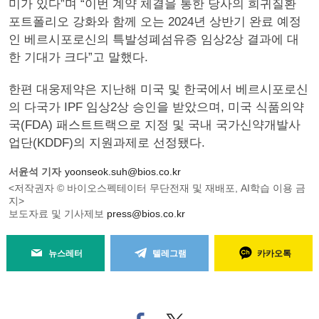
미가 있다”며 “이번 계약 체결을 통한 당사의 희귀질환
포트폴리오 강화와 함께 오는 2024년 상반기 완료 예정
인 베르시포로신의 특발성폐섬유증 임상2상 결과에 대
한 기대가 크다”고 말했다.
한편 대웅제약은 지난해 미국 및 한국에서 베르시포로신
의 다국가 IPF 임상2상 승인을 받았으며, 미국 식품의약
국(FDA) 패스트트랙으로 지정 및 국내 국가신약개발사
업단(KDDF)의 지원과제로 선정됐다.
서윤석 기자
yoonseok.suh@bios.co.kr
<저작권자 © 바이오스펙테이터 무단전재 및 재배포, AI학습 이용 금
지>
보도자료 및 기사제보
press@bios.co.kr
뉴스레터
텔레그램
카카오톡
페
트위