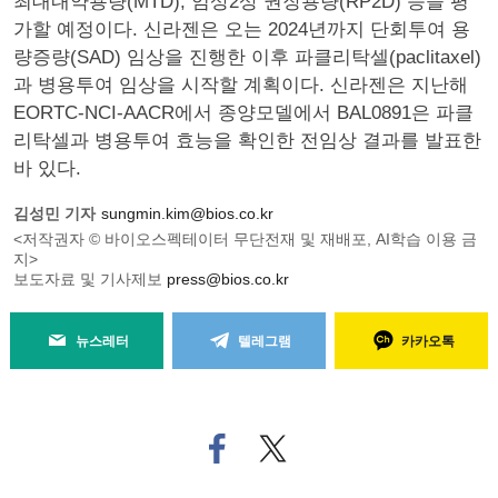
최대내약용량(MTD), 임상2상 권장용량(RP2D) 등을 평
가할 예정이다. 신라젠은 오는 2024년까지 단회투여 용
량증량(SAD) 임상을 진행한 이후 파클리탁셀(paclitaxel)
과 병용투여 임상을 시작할 계획이다. 신라젠은 지난해
EORTC-NCI-AACR에서 종양모델에서 BAL0891은 파클
리탁셀과 병용투여 효능을 확인한 전임상 결과를 발표한
바 있다.
김성민 기자
sungmin.kim@bios.co.kr
<저작권자 © 바이오스펙테이터 무단전재 및 재배포, AI학습 이용 금
지>
보도자료 및 기사제보
press@bios.co.kr
뉴스레터
텔레그램
카카오톡
페
트위
이
터로
스
기사