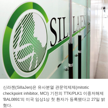
신라젠(SillaJen)은 유사분열 관문억제제(mitotic
checkpoint inhibitor, MCI) 기전의 TTK/PLK1 이중저해제
'BAL0891'의 미국 임상1상 첫 환자가 등록됐다고 27일 밝
혔다.