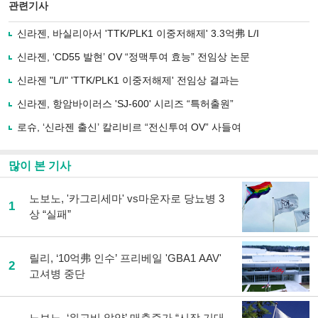
북
공유
관련기사
으
하기
로
신라젠, 바실리아서 'TTK/PLK1 이중저해제' 3.3억弗 L/I
기
사
신라젠, ‘CD55 발현’ OV “정맥투여 효능” 전임상 논문
공
유
신라젠 "L/I" 'TTK/PLK1 이중저해제' 전임상 결과는
하
신라젠, 항암바이러스 'SJ-600' 시리즈 “특허출원”
기
로슈, ‘신라젠 출신’ 칼리비르 “전신투여 OV” 사들여
많이 본 기사
노보노, '카그리세마' vs마운자로 당뇨병 3
1
상 “실패”
릴리, ‘10억弗 인수’ 프리베일 'GBA1 AAV'
2
고셔병 중단
노보노, ‘위고비 알약’ 매출증가 “시장 기대