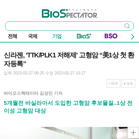
본문 바로가기
주요 메뉴
바이오스펙테이터
통
검색
합
검
전체
국제
기업
색
기사본문
신라젠, ‘TTK/PLK1 저해제’ 고형암 “美1상 첫 환
자등록”
입력 2023-02-27 09:25
수정 2023-02-27 10:27
작게
크게
바이오스펙테이터 김성민 기자
5개월전 바실라아서 도입한 고형암 후보물질..1상 전
이성 고형암 대상