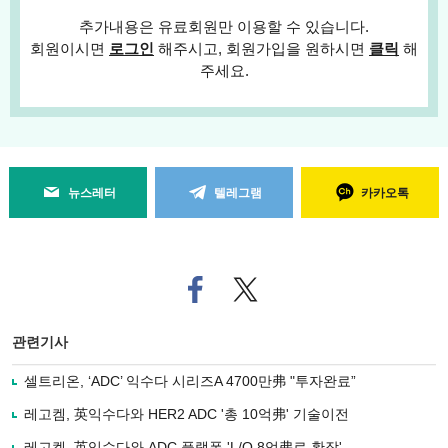
추가내용은 유료회원만 이용할 수 있습니다.
회원이시면
로그인
해주시고, 회원가입을 원하시면
클릭
해
주세요.
뉴스레터
텔레그램
카카오톡
페
트위
이
터로
스
기사
북
공유
관련기사
으
하기
로
셀트리온, ‘ADC’ 익수다 시리즈A 4700만弗 "투자완료”
기
사
레고켐, 英익수다와 HER2 ADC '총 10억弗' 기술이전
공
유
레고켐, 英익수다와 ADC 플랫폼 'L/O 8억弗로 확장'