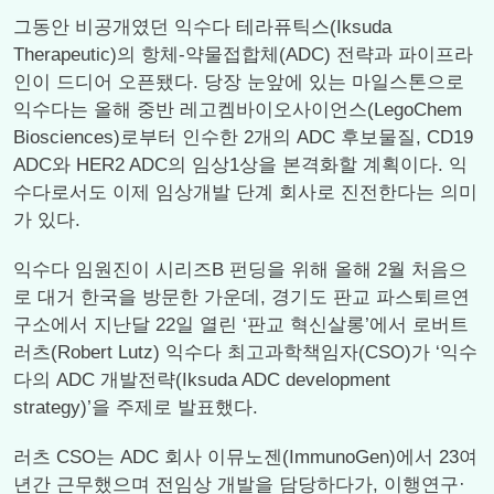
그동안 비공개였던 익수다 테라퓨틱스(Iksuda
Therapeutic)의 항체-약물접합체(ADC) 전략과 파이프라
인이 드디어 오픈됐다. 당장 눈앞에 있는 마일스톤으로
익수다는 올해 중반 레고켐바이오사이언스(LegoChem
Biosciences)로부터 인수한 2개의 ADC 후보물질, CD19
ADC와 HER2 ADC의 임상1상을 본격화할 계획이다. 익
수다로서도 이제 임상개발 단계 회사로 진전한다는 의미
가 있다.
익수다 임원진이 시리즈B 펀딩을 위해 올해 2월 처음으
로 대거 한국을 방문한 가운데, 경기도 판교 파스퇴르연
구소에서 지난달 22일 열린 ‘판교 혁신살롱’에서 로버트
러츠(Robert Lutz) 익수다 최고과학책임자(CSO)가 ‘익수
다의 ADC 개발전략(Iksuda ADC development
strategy)’을 주제로 발표했다.
러츠 CSO는 ADC 회사 이뮤노젠(ImmunoGen)에서 23여
년간 근무했으며 전임상 개발을 담당하다가, 이행연구·