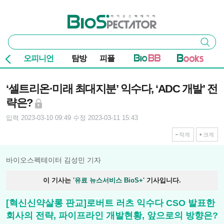
본문 바로가기
주요 메뉴
바이오스펙테이터
통
검색
합
검
오피니언
탐방
피플
색
기사본문
‘셀트리온·미래 최대지분’ 익수다, ‘ADC 개발’ 전
략은?
입력 2023-03-10 09:49
수정 2023-03-11 15:43
작게
크게
바이오스펙테이터 김성민 기자
이 기사는
'유료 뉴스서비스 BioS+'
기사입니다.
[혁신신약살롱 판교]로버트 러츠 익수다 CSO 발표한
회사의 전략, 파이프라인 개발현황, 앞으로의 방향은?