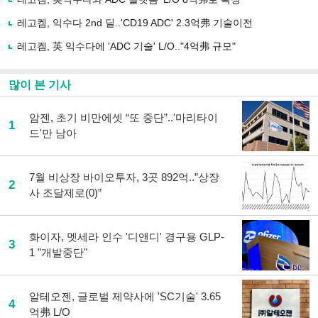
하
레고켐, 익수다 2nd 딜..'CD19 ADC' 2.3억弗 기술이전
기
레고켐, 英 익수다에 'ADC 기술' L/O.."4억弗 규모"
많이 본 기사
암젠, 초기 비만에셋 “또 중단”..'마리타이
1
드'만 남아
7월 비상장 바이오투자, 3곳 892억..”상장
2
사 조달제로(0)”
화이자, 멧세라 인수 '디앤디' 경구용 GLP-
3
1 "개발중단"
알테오젠, 글로벌 제약사에 'SC기술' 3.65
4
억弗 L/O