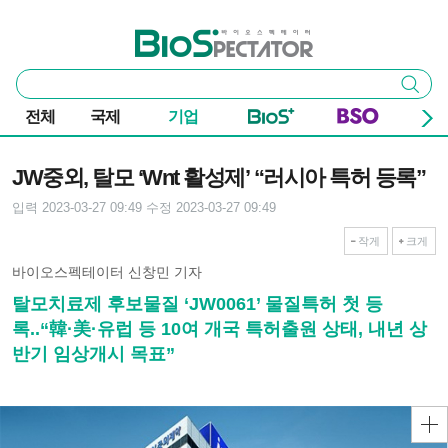
본문 바로가기
주요 메뉴
바이오스펙테이터
통
검색
합
검
전체
국제
기업
색
기사본문
JW중외, 탈모 ‘Wnt 활성제’ “러시아 특허 등록”
입력 2023-03-27 09:49
수정 2023-03-27 09:49
작게
크게
바이오스펙테이터 신창민 기자
탈모치료제 후보물질 ‘JW0061’ 물질특허 첫 등
록..“韓·美·유럽 등 10여 개국 특허출원 상태, 내년 상
반기 임상개시 목표”