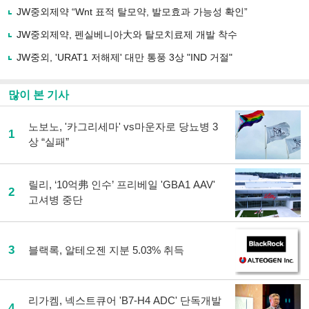
유
JW중외제약 “Wnt 표적 탈모약, 발모효과 가능성 확인”
하
JW중외제약, 펜실베니아大와 탈모치료제 개발 착수
기
JW중외, 'URAT1 저해제' 대만 통풍 3상 "IND 거절"
많이 본 기사
노보노, '카그리세마' vs마운자로 당뇨병 3
1
상 “실패”
릴리, ‘10억弗 인수’ 프리베일 'GBA1 AAV'
2
고셔병 중단
3
블랙록, 알테오젠 지분 5.03% 취득
리가켐, 넥스트큐어 'B7-H4 ADC' 단독개발
4