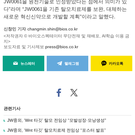
JW0061을 원천기술로 인정받았다는 점에서 의미가 있
다”라며 “JW0061을 기존 탈모치료제를 보완, 대체하는
새로운 혁신신약으로 개발할 계획”이라고 말했다.
신창민 기자
changmin.shin@bios.co.kr
<저작권자 © 바이오스펙테이터 무단전재 및 재배포, AI학습 이용 금
지>
보도자료 및 기사제보
press@bios.co.kr
뉴스레터
텔레그램
카카오톡
페
트위
이
터로
스
기사
북
공유
관련기사
으
하기
로
JW중외, ‘Wnt 타깃’ 탈모 전임상 “모발성장·모낭생성"
기
사
JW중외, ‘Wnt 타깃’ 탈모치료제 전임상 “포스터 발표”
공