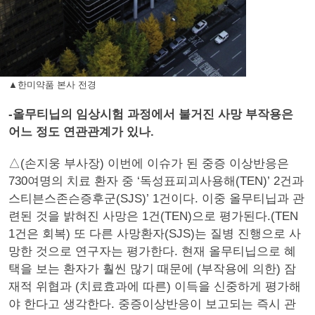
▲한미약품 본사 전경
-올무티닙의 임상시험 과정에서 불거진 사망 부작용은
어느 정도 연관관계가 있나.
△(손지웅 부사장) 이번에 이슈가 된 중증 이상반응은
730여명의 치료 환자 중 ‘독성표피괴사용해(TEN)’ 2건과
스티븐스존슨증후군(SJS)’ 1건이다. 이중 올무티닙과 관
련된 것을 밝혀진 사망은 1건(TEN)으로 평가된다.(TEN
1건은 회복) 또 다른 사망환자(SJS)는 질병 진행으로 사
망한 것으로 연구자는 평가한다. 현재 올무티닙으로 혜
택을 보는 환자가 훨씬 많기 때문에 (부작용에 의한) 잠
재적 위협과 (치료효과에 따른) 이득을 신중하게 평가해
야 한다고 생각한다. 중증이상반응이 보고되는 즉시 관