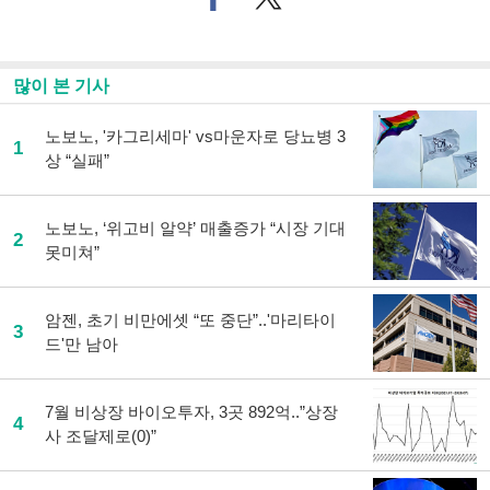
이
터로
스
기사
북
공유
으
하기
많이 본 기사
로
기
사
노보노, '카그리세마' vs마운자로 당뇨병 3
1
공
상 “실패”
유
하
기
노보노, ‘위고비 알약’ 매출증가 “시장 기대
2
못미쳐”
암젠, 초기 비만에셋 “또 중단”..'마리타이
3
드'만 남아
7월 비상장 바이오투자, 3곳 892억..”상장
4
사 조달제로(0)”