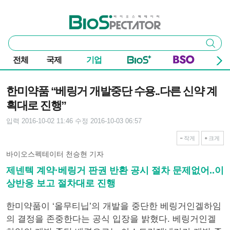
본문 바로가기
주요 메뉴
바이오스펙테이터
통
검색
합
검
전체
국제
기업
색
기사본문
한미약품 “베링거 개발중단 수용..다른 신약 계
획대로 진행”
입력 2016-10-02 11:46
수정 2016-10-03 06:57
작게
크게
바이오스펙테이터 천승현 기자
제넨텍 계약·베링거 판권 반환 공시 절차 문제없어..이
상반응 보고 절차대로 진행
한미약품이 ‘올무티닙’의 개발을 중단한 베링거인겔하임
의 결정을 존중한다는 공식 입장을 밝혔다. 베링거인겔