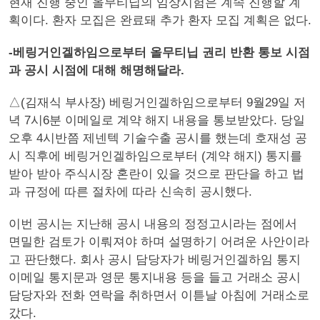
현재 진행 중인 올무티닙의 임상시험은 계속 진행할 계
획이다. 환자 모집은 완료돼 추가 환자 모집 계획은 없다.
-베링거인겔하임으로부터 올무티닙 권리 반환 통보 시점
과 공시 시점에 대해 해명해달라.
△(김재식 부사장) 베링거인겔하임으로부터 9월29일 저
녁 7시6분 이메일로 계약 해지 내용을 통보받았다. 당일
오후 4시반쯤 제넨텍 기술수출 공시를 했는데 호재성 공
시 직후에 베링거인겔하임으로부터 (계약 해지) 통지를
받아 받아 주식시장 혼란이 있을 것으로 판단을 하고 법
과 규정에 따른 절차에 따라 신속히 공시했다.
이번 공시는 지난해 공시 내용의 정정고시라는 점에서
면밀한 검토가 이뤄져야 하며 설명하기 어려운 사안이라
고 판단했다. 회사 공시 담당자가 베링거인겔하임 통지
이메일 통지문과 영문 통지내용 등을 들고 거래소 공시
담당자와 전화 연락을 취하면서 이튿날 아침에 거래소로
갔다.