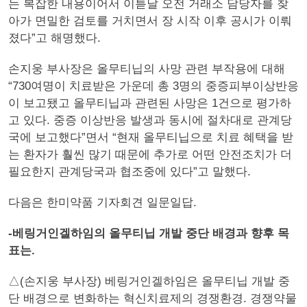
는 복잡한 내용이어서 이튿날 오전 거래소 담당자를 찾
아가 면밀한 검토를 거치면서 장 시작 이후 공시가 이뤄
졌다”고 해명했다.
손지웅 부사장은 올무티닙의 사망 관련 부작용에 대해
“730여명이 치료받은 가운데 총 3명의 중증피부이상반응
이 보고됐고 올무티닙과 관련된 사망은 1건으로 평가하
고 있다. 중증 이상반응 발생과 동시에 절차대로 관계당
국에 보고했다”면서 “현재 올무티닙으로 치료 혜택을 받
는 환자가 훨씬 많기 때문에 추가로 어떤 안전조치가 더
필요한지 관계당국과 협조중에 있다”고 말했다.
다음은 한미약품 기자회견 일문일답.
-베링거인겔하임의 올무티닙 개발 중단 배경과 향후 목
표는.
△(손지웅 부사장) 베링거인겔하임은 올무티닙 개발 중
단 배경으로 변화하는 혁신치료제의 경쟁환경. 경쟁약물