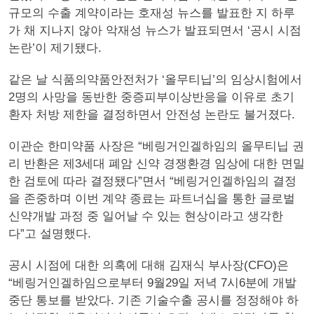
규모의 수출 계약이라는 호재성 뉴스를 발표한 지 하루
가 채 지나지 않아 악재성 뉴스가 발표되면서 ‘공시 시점
논란’이 제기됐다.
같은 날 식품의약품안전처가 ‘올무티닙’의 임상시험에서
2명의 사망을 동반한 중증피부이상반응을 이유로 초기
환자 처방 제한을 결정하면서 안전성 논란도 불거졌다.
이관순 한미약품 사장은 “베링거인겔하임의 올무티닙 권
리 반환은 제3세대 폐암 신약 경쟁환경 임상에 대한 면밀
한 검토에 따라 결정됐다”면서 “베링거인겔하임의 결정
을 존중하며 이번 계약 종료는 파트너십을 통한 글로벌
신약개발 과정 중 일어날 수 있는 현상이라고 생각한
다”고 설명했다.
공시 시점에 대한 의혹에 대해 김재식 부사장(CFO)은
“베링거인겔하임으로부터 9월29일 저녁 7시6분에 개발
중단 통보를 받았다. 기존 기술수출 공시를 정정해야 하