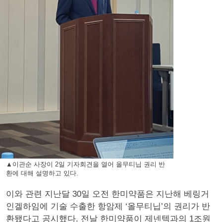
▲이관순 사장이 2일 기자회견을 열어 올무티닙 권리 반
환에 대해 설명하고 있다.
이와 관련 지난달 30일 오전 한미약품은 지난해 베링거
인겔하임에 기술 수출한 항암제 ‘올무티닙’의 권리가 반
환됐다고 공시했다. 전날 한미약품이 제넨텍과의 1조원