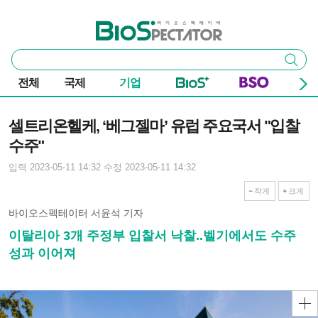
본문 바로가기
주요 메뉴
바이오스펙테이터
통
검색
합
검
전체
국제
기업
색
기사본문
셀트리온헬케, ‘베그젤마’ 유럽 주요국서 "입찰
수주"
입력 2023-05-11 14:32
수정 2023-05-11 14:32
작게
크게
바이오스펙테이터 서윤석 기자
이탈리아 3개 주정부 입찰서 낙찰..벨기에서도 수주
성과 이어져