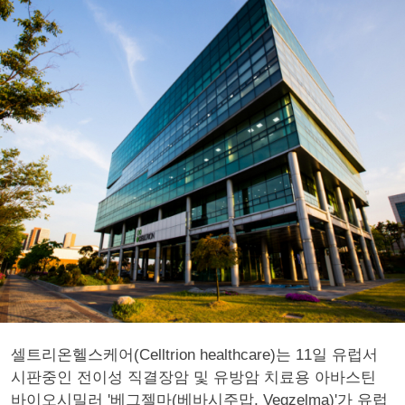
셀트리온헬스케어(Celltrion healthcare)는 11일 유럽서
시판중인 전이성 직결장암 및 유방암 치료용 아바스틴
바이오시밀러 '베그젤마(베바시주맙, Vegzelma)'가 유럽