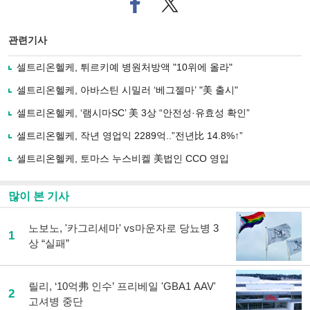
페
트위
이
터로
스
기사
북
공유
관련기사
으
하기
로
셀트리온헬케, 튀르키예 병원처방액 "10위에 올라"
기
사
셀트리온헬케, 아바스틴 시밀러 ‘베그젤마’ "美 출시"
공
유
셀트리온헬케, ‘램시마SC’ 美 3상 “안전성·유효성 확인”
하
셀트리온헬케, 작년 영업익 2289억..”전년比 14.8%↑”
기
셀트리온헬케, 토마스 누스비켈 美법인 CCO 영입
많이 본 기사
노보노, '카그리세마' vs마운자로 당뇨병 3
1
상 “실패”
릴리, ‘10억弗 인수’ 프리베일 'GBA1 AAV'
2
고셔병 중단