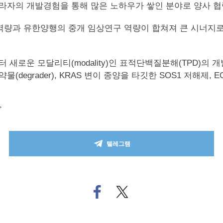
라자의 개발경험을 통해 많은 노하우가 쌓인 분야로 양사 협
역량과 유한양행의 중개 임상연구 역량이 합쳐져 큰 시너지로
새로운 모달리티(modality)인 표적단백질분해(TPD)의
약물(degrader), KRAS 변이 종양을 타깃한 SOS1 저해제
>
텔레그램
페
트위
이
터로
스
기사
북
공유