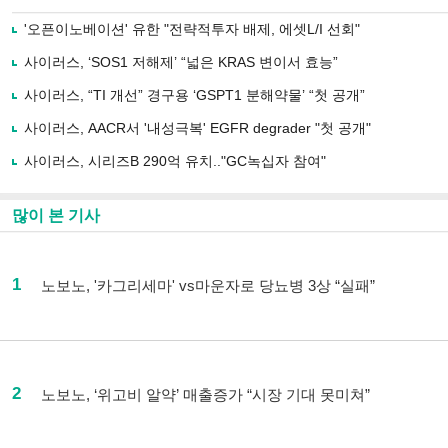
'오픈이노베이션' 유한 "전략적투자 배제, 에셋L/I 선회"
사이러스, ‘SOS1 저해제’ “넓은 KRAS 변이서 효능”
사이러스, “TI 개선” 경구용 ‘GSPT1 분해약물’ “첫 공개”
사이러스, AACR서 '내성극복' EGFR degrader "첫 공개"
사이러스, 시리즈B 290억 유치.."GC녹십자 참여"
많이 본 기사
1
노보노, '카그리세마' vs마운자로 당뇨병 3상 “실패”
2
노보노, ‘위고비 알약’ 매출증가 “시장 기대 못미쳐”