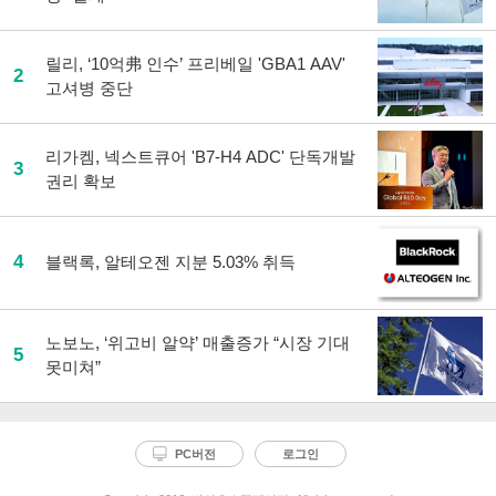
릴리, ‘10억弗 인수’ 프리베일 'GBA1 AAV'
2
고셔병 중단
리가켐, 넥스트큐어 'B7-H4 ADC' 단독개발
3
권리 확보
4
블랙록, 알테오젠 지분 5.03% 취득
노보노, ‘위고비 알약’ 매출증가 “시장 기대
5
못미쳐”
PC버전
로그인