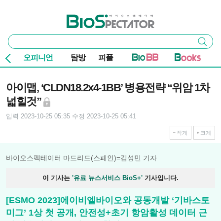
본문 바로가기
주요 메뉴
바이오스펙테이터
통
검색
합
검
오피니언
탐방
피플
색
기사본문
아이맵, ‘CLDN18.2x4-1BB’ 병용전략 “위암 1차
넓힐것”
입력 2023-10-25 05:35
수정 2023-10-25 05:41
작게
크게
바이오스펙테이터 마드리드(스페인)=김성민 기자
이 기사는
'유료 뉴스서비스 BioS+'
기사입니다.
[ESMO 2023]에이비엘바이오와 공동개발 ‘기바스토
미그’ 1상 첫 공개, 안전성+초기 항암활성 데이터 근