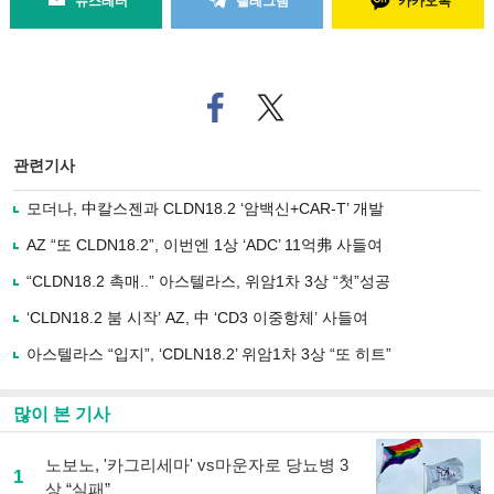
뉴스레터
텔레그램
카카오톡
페
트위
이
터로
스
기사
북
공유
관련기사
으
하기
로
모더나, 中칼스젠과 CLDN18.2 ‘암백신+CAR-T’ 개발
기
사
AZ “또 CLDN18.2”, 이번엔 1상 ‘ADC’ 11억弗 사들여
공
유
“CLDN18.2 촉매..” 아스텔라스, 위암1차 3상 “첫”성공
하
‘CLDN18.2 붐 시작’ AZ, 中 ‘CD3 이중항체’ 사들여
기
아스텔라스 “입지”, ‘CDLN18.2’ 위암1차 3상 “또 히트”
많이 본 기사
노보노, '카그리세마' vs마운자로 당뇨병 3
1
상 “실패”