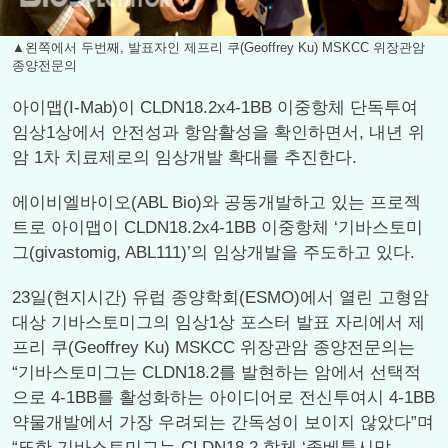
▲왼쪽에서 두번째, 발표자인 제프리 쿠(Geoffrey Ku) MSKCC 위장관암
종양전문의
아이맵(I-Mab)이 CLDN18.2x4-1BB 이중항체 단독투여
임상1상에서 안전성과 항암활성을 확인하면서, 내년 위
암 1차 치료제로의 임상개발 확대를 추진한다.
에이비엘바이오(ABL Bio)와 공동개발하고 있는 프로젝
트로 아이맵이 CLDN18.2x4-1BB 이중항체 ‘기바스토미
그(givastomig, ABL111)’의 임상개발을 주도하고 있다.
23일(현지시간) 유럽 종양학회(ESMO)에서 열린 고형암
대상 기바스토미그의 임상1상 포스터 발표 자리에서 제
프리 쿠(Geoffrey Ku) MSKCC 위장관암 종양전문의는
“기바스토미그는 CLDN18.2를 발현하는 암에서 선택적
으로 4-1BB를 활성화하는 아이디어로 전신투여시 4-1BB
약물개발에서 가장 우려되는 간독성이 보이지 않았다”며
“또한 기바스토미그는 CLDN18.2 항체 ‘졸베툭시맙