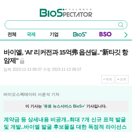
본문 바로가기
주요 메뉴
바이오스펙테이터
통
검색
합
검
전체
국제
기업
색
기사본문
바이엘, ‘AI’ 리커전과 15억弗 옵션딜..”新타깃 항
암제”
입력 2023-11-13 09:07
수정 2023-11-13 09:07
작게
크게
바이오스펙테이터 서윤석 기자
이 기사는
'유료 뉴스서비스 BioS+'
기사입니다.
계약금 등 상세내용 비공개..최대 7개 신규 표적 발굴
및 개발..바이엘 발굴 후보물질 대한 독점적 라이선스