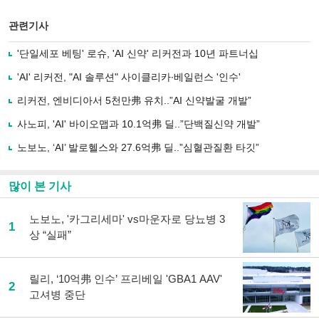
스
기사
북
공유
관련기사
으
하기
로
'단일세포 베팅' 로슈, 'AI 신약' 리커전과 10년 파트너십
기
사
'AI' 리커전, "AI 솔루션" 사이클리카∙베일런스 '인수'
공
유
리커전, 엔비디아서 5천만弗 유치..”AI 신약발굴 개발”
하
사노피, 'AI' 바이오맵과 10.1억弗 딜..”단백질신약 개발”
기
노보노, ‘AI’ 발로헬스와 27.6억弗 딜..”심혈관질환 타깃”
많이 본 기사
노보노, '카그리세마' vs마운자로 당뇨병 3
1
상 “실패”
릴리, ‘10억弗 인수’ 프리베일 'GBA1 AAV'
2
고셔병 중단