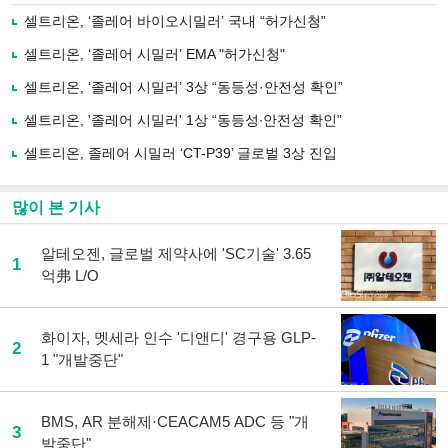
로
셀트리온, ‘졸레어 바이오시밀러’ 국내 “허가신청”
기
사
셀트리온, ‘졸레어 시밀러’ EMA "허가신청"
공
유
셀트리온, ‘졸레어 시밀러’ 3상 “동등성·안전성 확인”
하
셀트리온, '졸레어 시밀러' 1상 “동등성∙안전성 확인”
기
셀트리온, 졸레어 시밀러 ‘CT-P39’ 글로벌 3상 진입
많이 본 기사
알테오젠, 글로벌 제약사에 'SC기술' 3.65
1
억弗 L/O
화이자, 멧세라 인수 '디앤디' 경구용 GLP-
2
1 "개발중단"
BMS, AR 분해제·CEACAM5 ADC 등 "개
3
발중단"