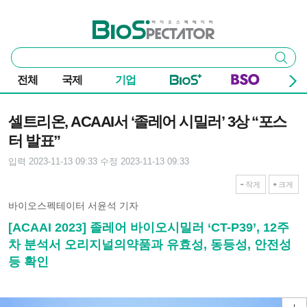
본문 바로가기
주요 메뉴
바이오스펙테이터
통
검색
합
검
전체
국제
기업
색
기사본문
셀트리온, ACAAI서 ‘졸레어 시밀러’ 3상 “포스
터 발표”
입력 2023-11-13 09:33
수정 2023-11-13 09:33
작게
크게
바이오스펙테이터 서윤석 기자
[ACAAI 2023] 졸레어 바이오시밀러 ‘CT-P39’, 12주
차 분석서 오리지널의약품과 유효성, 동등성, 안전성
등 확인