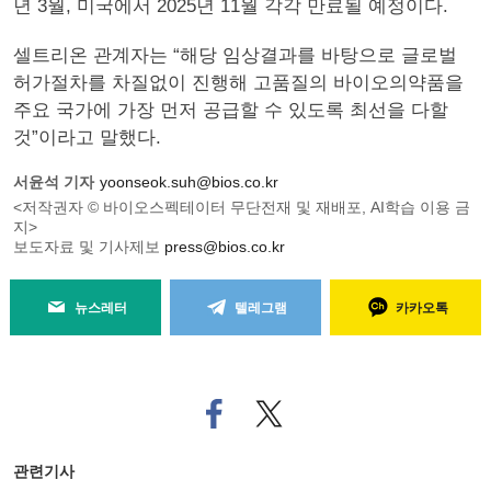
년 3월, 미국에서 2025년 11월 각각 만료될 예정이다.
셀트리온 관계자는 “해당 임상결과를 바탕으로 글로벌
허가절차를 차질없이 진행해 고품질의 바이오의약품을
주요 국가에 가장 먼저 공급할 수 있도록 최선을 다할
것”이라고 말했다.
서윤석 기자
yoonseok.suh@bios.co.kr
<저작권자 © 바이오스펙테이터 무단전재 및 재배포, AI학습 이용 금
지>
보도자료 및 기사제보
press@bios.co.kr
뉴스레터
텔레그램
카카오톡
페
트위
이
터로
스
기사
북
공유
관련기사
으
하기