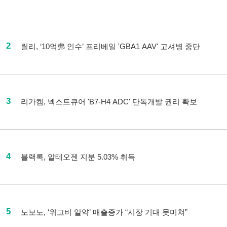
2
릴리, ‘10억弗 인수’ 프리베일 'GBA1 AAV' 고셔병 중단
3
리가켐, 넥스트큐어 'B7-H4 ADC' 단독개발 권리 확보
4
블랙록, 알테오젠 지분 5.03% 취득
5
노보노, ‘위고비 알약’ 매출증가 “시장 기대 못미쳐”