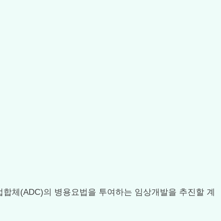
-약물접합체(ADC)의 병용요법을 투여하는 임상개발을 추진할 계