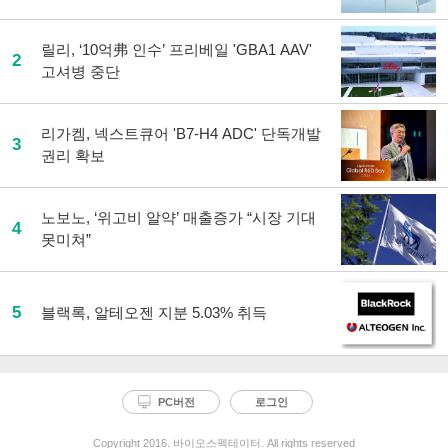
릴리, ‘10억弗 인수’ 프리베일 'GBA1 AAV'
2
고셔병 중단
리가켐, 넥스트큐어 'B7-H4 ADC' 단독개발
3
권리 확보
노보노, ‘위고비 알약’ 매출증가 “시장 기대
4
못미쳐”
5
블랙록, 알테오젠 지분 5.03% 취득
PC버전
로그인
Copyright 2016. 바이오스펙테이터. All rights reserved