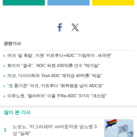
페
트위
이
터로
스
기사
북
공유
관련기사
으
하기
로
머크 ‘딜 촉발’, 이젠 ‘키트루다+ADC’ "기립박수..새국면"
기
사
화이자 “결국”, ‘ADC’ 씨젠 430억弗 인수 "메가딜"
공
유
머크, 다이이찌와 ‘Dxd-ADC’ 계약금 40억弗 “빅딜”
하
“또 新기준” 머크, 키트루다 “화학병용 넘어 ADC로”
기
이뮤노젠, ‘엘라히어’ 이을 'FRα-ADC' 3가지 "개선점"
많이 본 기사
노보노, '카그리세마' vs마운자로 당뇨병 3
1
상 “실패”