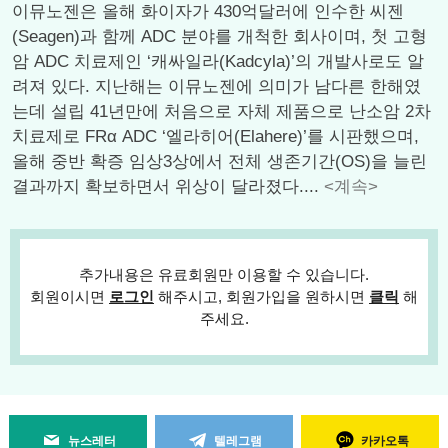
이뮤노젠은 올해 화이자가 430억달러에 인수한 씨젠
(Seagen)과 함께 ADC 분야를 개척한 회사이며, 첫 고형
암 ADC 치료제인 ‘캐싸일라(Kadcyla)’의 개발사로도 알
려져 있다. 지난해는 이뮤노젠에 의미가 남다른 한해였
는데 설립 41년만에 처음으로 자체 제품으로 난소암 2차
치료제로 FRα ADC ‘엘라히어(Elahere)’를 시판했으며,
올해 중반 확증 임상3상에서 전체 생존기간(OS)을 늘린
결과까지 확보하면서 위상이 달라졌다....
<계속>
추가내용은 유료회원만 이용할 수 있습니다.
회원이시면
로그인
해주시고, 회원가입을 원하시면
클릭
해
주세요.
뉴스레터
텔레그램
카카오톡