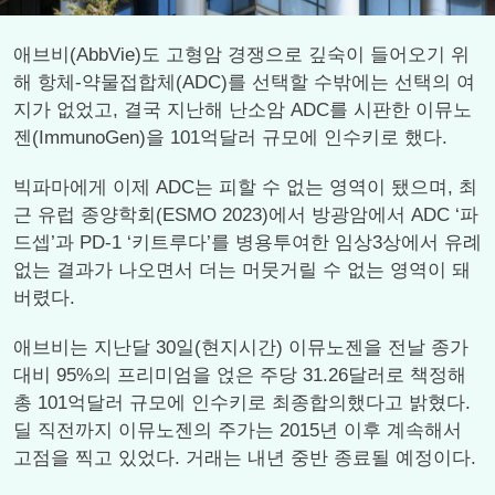
애브비(AbbVie)도 고형암 경쟁으로 깊숙이 들어오기 위
해 항체-약물접합체(ADC)를 선택할 수밖에는 선택의 여
지가 없었고, 결국 지난해 난소암 ADC를 시판한 이뮤노
젠(ImmunoGen)을 101억달러 규모에 인수키로 했다.
빅파마에게 이제 ADC는 피할 수 없는 영역이 됐으며, 최
근 유럽 종양학회(ESMO 2023)에서 방광암에서 ADC ‘파
드셉’과 PD-1 ‘키트루다’를 병용투여한 임상3상에서 유례
없는 결과가 나오면서 더는 머뭇거릴 수 없는 영역이 돼
버렸다.
애브비는 지난달 30일(현지시간) 이뮤노젠을 전날 종가
대비 95%의 프리미엄을 얹은 주당 31.26달러로 책정해
총 101억달러 규모에 인수키로 최종합의했다고 밝혔다.
딜 직전까지 이뮤노젠의 주가는 2015년 이후 계속해서
고점을 찍고 있었다. 거래는 내년 중반 종료될 예정이다.