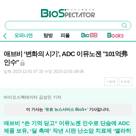
본문 바로가기
주요 메뉴
바이오스펙테이터
통
검색
합
검
오피니언
탐방
피플
색
기사본문
애브비 ‘변화의 시기’, ADC 이뮤노젠 "101억弗
인수"
입력 2023-12-01 07:33
수정 2023-12-01 08:06
작게
크게
바이오스펙테이터 김성민 기자
이 기사는
'유료 뉴스서비스 BioS+'
기사입니다.
애브비 “쓴 기억 딛고” 이뮤노젠 인수로 단숨에 ADC
제품 보유, ‘딜 촉매’ 작년 시판 난소암 치료제 ‘엘라히