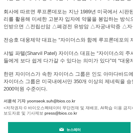
회사에 따르면 루프론데포는 지난 1989년 미국에서 시판된
리를 활용해 미세한 고분자 입자에 약물을 봉입하는 방식으
인받으면 △전립선암 △폐경전 유방암 △자궁내막증 △자궁
전승호 대웅제약 대표는 “자이더스와 함께 루프론데포의 제
샤빌 파텔(Sharvil Patel) 자이더스 대표는 “자이더
들에게 보다 쉽게 다가갈 수 있다는 의미가 있다”며 “대웅
한편 자이더스가 속한 자이더스 그룹은 인도 아마다바드에 본
자이더스 그룹은 미국내에서만 350개 이상의 제네릭을 승인
2000억원 수준이다.
서윤석 기자
yoonseok.suh@bios.co.kr
<저작권자 © 바이오스펙테이터 무단전재 및 재배포, AI학습 이용 금지
보도자료 및 기사제보
press@bios.co.kr
뉴스레터