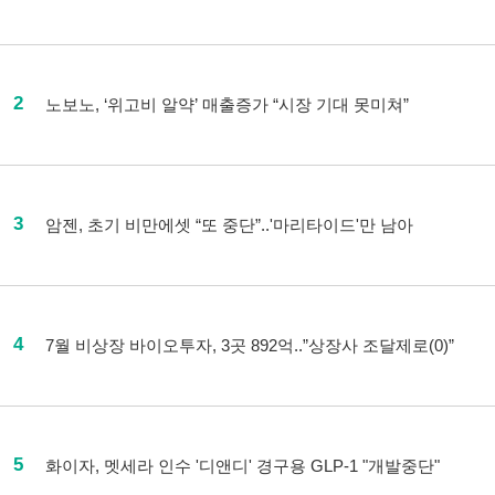
2
노보노, ‘위고비 알약’ 매출증가 “시장 기대 못미쳐”
3
암젠, 초기 비만에셋 “또 중단”..'마리타이드'만 남아
4
7월 비상장 바이오투자, 3곳 892억..”상장사 조달제로(0)”
5
화이자, 멧세라 인수 '디앤디' 경구용 GLP-1 "개발중단"