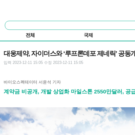
본문 바로가기
주요 메뉴
통
합
검
전체
국제
색
기사본문
대웅제약, 자이더스와 ‘루프론데포 제네릭’ 공동
입력 2023-12-11 15:05
수정 2023-12-11 15:05
바이오스펙테이터 서윤석 기자
계약금 비공개, 개발 상업화 마일스톤 2550만달러, 공