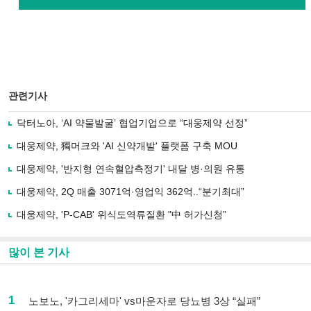
관련기사
닥터노아, ‘AI 약물발굴’ 협업기업으로 “대웅제약 선정”
대웅제약, 獨머크와 'AI 신약개발' 플랫폼 구축 MOU
대웅제약, '반지형 연속혈압측정기' 내달 병·의원 유통
대웅제약, 2Q 매출 3071억·영업익 362억..“분기최대”
대웅제약, 'P-CAB' 위식도역류질환 "中 허가신청”
많이 본 기사
1
노보노, '카그리세마' vs마운자로 당뇨병 3상 “실패”