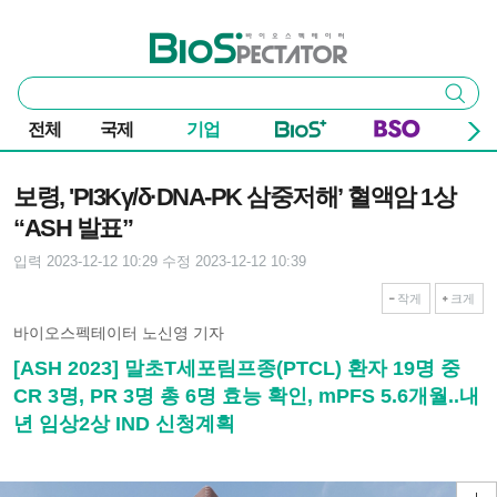
본문 바로가기
주요 메뉴
바이오스펙테이터
통
검색
합
검
전체
국제
기업
색
기사본문
보령, 'PI3Kγ/δ·DNA-PK 삼중저해’ 혈액암 1상
“ASH 발표”
입력 2023-12-12 10:29
수정 2023-12-12 10:39
작게
크게
바이오스펙테이터 노신영 기자
[ASH 2023] 말초T세포림프종(PTCL) 환자 19명 중
CR 3명, PR 3명 총 6명 효능 확인, mPFS 5.6개월..내
년 임상2상 IND 신청계획