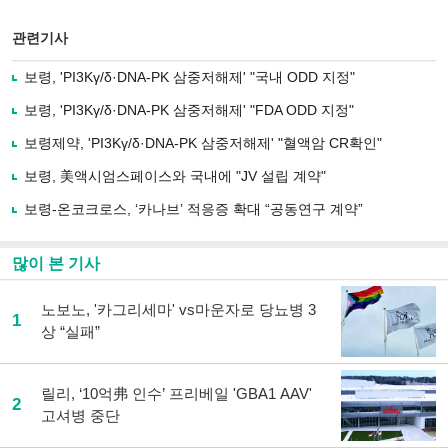
스
기사
북
공유
관련기사
으
하기
로
보령, 'PI3Kγ/δ·DNA-PK 삼중저해제' "국내 ODD 지정"
기
사
보령, 'PI3Kγ/δ·DNA-PK 삼중저해제' "FDA ODD 지정"
공
유
보령제약, 'PI3Kγ/δ·DNA-PK 삼중저해제' "혈액암 CR확인"
하
보령, 美액시엄스페이스와 국내에 "JV 설립 계약"
기
보령-온코크로스, ‘카나브’ 적응증 확대 “공동연구 계약”
많이 본 기사
노보노, '카그리세마' vs마운자로 당뇨병 3
1
상 “실패”
릴리, ‘10억弗 인수’ 프리베일 'GBA1 AAV'
2
고셔병 중단