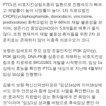
PTCL은 비호지킨성림프종의 일환으로 진행속도가 빠르
고 재발률이 높아 사망률이 높다. 1차 치료요법인
CHOP(cyclophosphamide, doxorubicin, vincristine,
prednisolone) 화학요법의 경우 68%의 재발·불응성을 보
이며, 생존기간 중앙값(mOS)이 5.8개월로 예후가 좋지
않다. 또한 현재까지 재발·불응성 환자들을 위한 2차 표
준치료는 존재하지 않아 미충족 의료수요가 크다.
보령은 암세포의 주요 성장 조절인자인 PI3K 감마(γ),
PI3K 델타(δ), DNA-PK를 삼중으로 저해하는 비호지킨성
림프종 치료제로 BR101801 개발을 시작했으며, 임상 1a
상에서 효능을 확인한 PTCL을 대상으로 지난해 4월부터
임상 1b상을 진행했다.
김봉석 보령 혁신신약센터장은 “임상1a상에 이어1b상에
서도 모두 안전성과 함께 암세포 사멸을 확인했다는 점
은 효과적인 치료법이 없는 환자들에게 큰 희망이 될
것”이라며 “임상1상 성과를 바탕으로 후속임상 뿐만 아