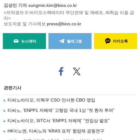
김성민 기자
sungmin.kim@bios.co.kr
<저작권자 © 바이오스펙테이터 무단전재 및 재배포, AI학습 이용 금
지>
보도자료 및 기사제보
press@bios.co.kr
뉴스레터
텔레그램
카카오톡
페
트위
이
터로
스
기사
북
공유
관련기사
으
하기
로
티씨노바이오, 이혁우 CSO·안서현 CBO 영입
기
사
티씨노, ‘ENPP1 저해제’ 고형암 국내 1상 “첫 환자 투여”
공
유
티씨노바이오, SITC서 ‘ENPP1 저해제’ “전임상 발표”
하
HK이노엔, 티씨노와 'KRAS 표적' 항암제 공동연구
기