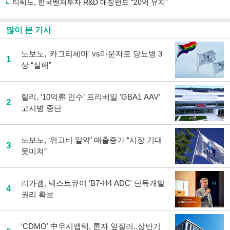
티씨노, 한국벤처투자 R&D 매칭펀드 “20억 유치”
많이 본 기사
노보노, '카그리세마' vs마운자로 당뇨병 3
1
상 “실패”
릴리, ‘10억弗 인수’ 프리베일 'GBA1 AAV'
2
고셔병 중단
노보노, ‘위고비 알약’ 매출증가 “시장 기대
3
못미쳐”
리가켐, 넥스트큐어 'B7-H4 ADC' 단독개발
4
권리 확보
‘CDMO’ 中우시앱텍, 론자 앞질러..상반기