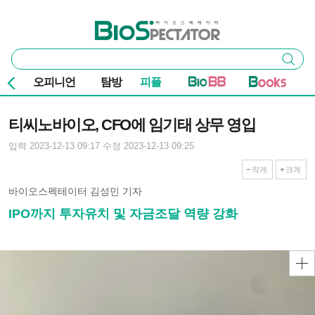
본문 바로가기
주요 메뉴
바이오스펙테이터
통
검색
합
검
오피니언
탐방
피플
색
기사본문
티씨노바이오, CFO에 임기태 상무 영입
입력 2023-12-13 09:17
수정 2023-12-13 09:25
작게
크게
바이오스펙테이터 김성민 기자
IPO까지 투자유치 및 자금조달 역량 강화