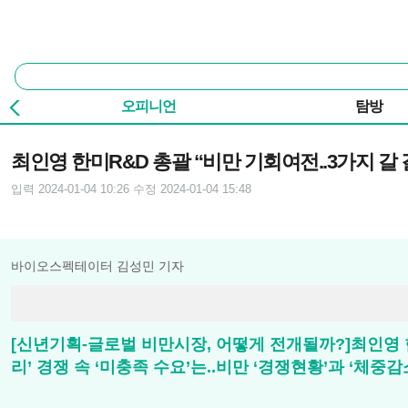
본문 바로가기
주요 메뉴
통
합
검
오피니언
탐방
색
기사본문
최인영 한미R&D 총괄 “비만 기회여전..3가지 갈 
입력 2024-01-04 10:26
수정 2024-01-04 15:48
바이오스펙테이터 김성민 기자
[신년기획-글로벌 비만시장, 어떻게 전개될까?]최인영 한
리’ 경쟁 속 ‘미충족 수요’는..비만 ‘경쟁현황’과 ‘체중