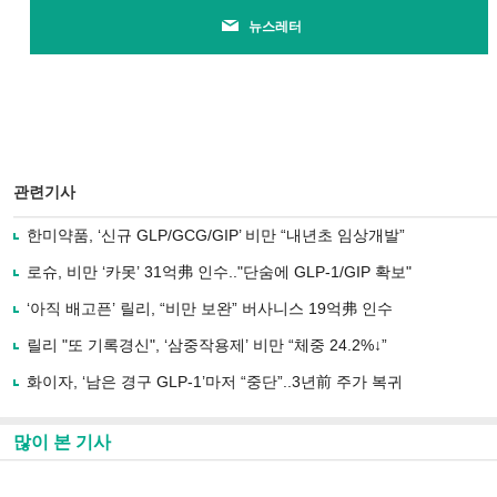
뉴스레터
관련기사
한미약품, ‘신규 GLP/GCG/GIP’ 비만 “내년초 임상개발”
로슈, 비만 ‘카못’ 31억弗 인수.."단숨에 GLP-1/GIP 확보"
‘아직 배고픈’ 릴리, “비만 보완” 버사니스 19억弗 인수
릴리 "또 기록경신", ‘삼중작용제’ 비만 “체중 24.2%↓”
화이자, ‘남은 경구 GLP-1’마저 “중단”..3년前 주가 복귀
많이 본 기사