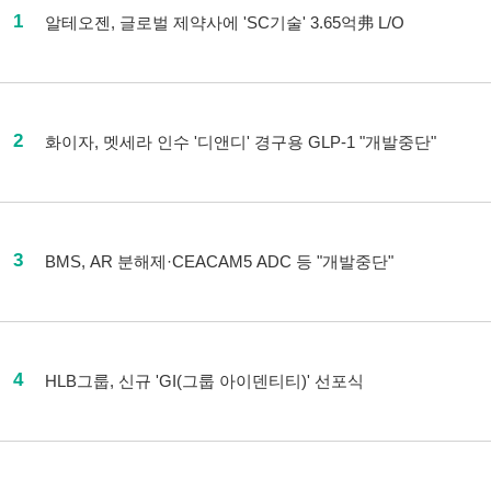
1
알테오젠, 글로벌 제약사에 'SC기술' 3.65억弗 L/O
2
화이자, 멧세라 인수 '디앤디' 경구용 GLP-1 "개발중단"
3
BMS, AR 분해제·CEACAM5 ADC 등 "개발중단"
4
HLB그룹, 신규 'GI(그룹 아이덴티티)' 선포식