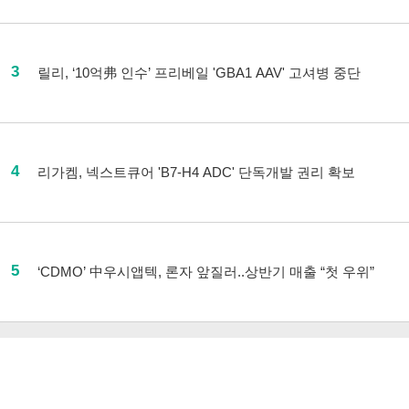
3
릴리, ‘10억弗 인수’ 프리베일 'GBA1 AAV' 고셔병 중단
4
리가켐, 넥스트큐어 'B7-H4 ADC' 단독개발 권리 확보
5
‘CDMO’ 中우시앱텍, 론자 앞질러..상반기 매출 “첫 우위”