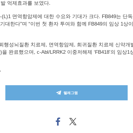
발 억제효과를 보였다.
L)1 면역항암제에 대한 수요와 기대가 크다. FB849는 단독
기대한다”며 “이번 첫 환자 투여와 함께 FB849의 임상 1
퇴행성뇌질환 치료제, 면역항암제, 희귀질환 치료제 신약개발을
)을 완료했으며, c-Abl/LRRK2 이중저해제 ‘FB418’의 
>
텔레그램
페
트위
이
터로
스
기사