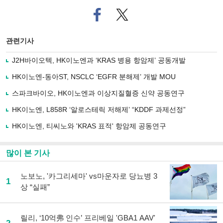
페
트위
이
터로
스
기사
북
공유
관련기사
으
하기
로
J2H바이오텍, HK이노엔과 ‘KRAS 병용 항암제’ 공동개발
기
사
HK이노엔-동아ST, NSCLC ‘EGFR 분해제’ 개발 MOU
공
유
스파크바이오, HK이노엔과 이상지질혈증 신약 공동연구
하
HK이노엔, L858R ‘알로스테릭 저해제’ “KDDF 과제선정”
기
HK이노엔, 티씨노와 'KRAS 표적' 항암제 공동연구
많이 본 기사
노보노, '카그리세마' vs마운자로 당뇨병 3
1
상 “실패”
릴리, ‘10억弗 인수’ 프리베일 'GBA1 AAV'