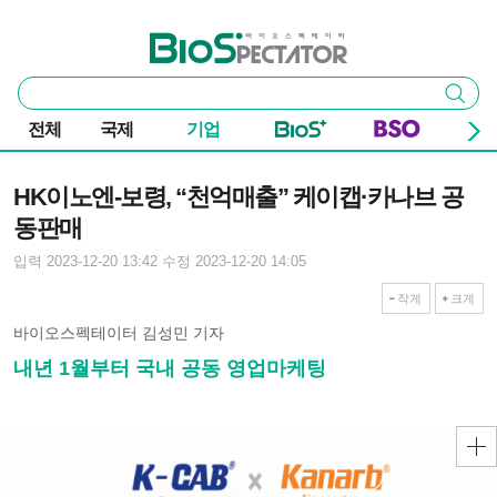
본문 바로가기
주요 메뉴
바이오스펙테이터
통
검색
합
검
전체
국제
기업
색
기사본문
HK이노엔-보령, “천억매출” 케이캡·카나브 공
동판매
입력 2023-12-20 13:42
수정 2023-12-20 14:05
작게
크게
바이오스펙테이터 김성민 기자
내년 1월부터 국내 공동 영업마케팅