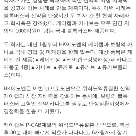
각사가 가진 강점을 극대화해 국산 신약의 시장 지배력
을 공고히 하는 사례를 만들 계획이다. 특히 이번 사례는
블록버스터 신약을 탄생시킨 두 회사 간 첫 협력 사례라
고 회사측은 강조했다. 케이캡과 카나브는 모두 연간 처
방액 1000억원이 넘는 국내 블록버스터 제품이다.
두 회사는 내년 1월부터 HK이노엔의 케이캡과 보령의 카
나브 국내 영업 및 마케팅을 함께 맡는다. 대상 품목은 케
이캡 전 제품(▲케이캡정 ▲케이캡구강붕해정)과 카나브
제품군 4종(▲카나브 ▲듀카로 ▲듀카브 ▲듀카브플러
스)이다.
HK이노엔은 이번 코프로모션으로 위식도역류질환 신약
케이캡의 시장 지배력을 강화하는 동시에, 보령의 블록
버스터 고혈압 신약 카나브를 필두로 만성질환시장에서
경쟁력을 한층 더 키웠다.
케이캡은 P-CAB계열의 위식도역류질환 신약으로, 복용
후 30분 내에 빠르게 약효가 나타나고, 6개월까지 장기