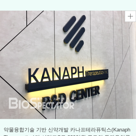
약물융합기술 기반 신약개발 카나프테라퓨틱스(Kanaph