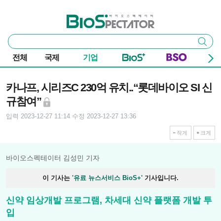
본문 바로가기
주요 메뉴
바이오스펙테이터
통
검색
합
검
전체
국제
기업
색
기사본문
카나프, 시리즈C 230억 유치..“롯데바이오 SI 신
규참여”
입력 2023-12-27 11:14
수정 2023-12-27 13:36
작게
크게
바이오스펙테이터 김성민 기자
이 기사는
'유료 뉴스서비스 BioS+'
기사입니다.
신약 임상개발 프로그램, 차세대 신약 플랫폼 개발 투
입