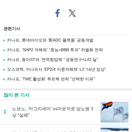
페
트위
이
터로
스
기사
북
공유
관련기사
으
하기
로
카나프, 롯데바이오와 ‘新ADC 플랫폼’ 공동개발
기
사
카나프, ‘SHP2 저해제’ “효능+BBB 투과” 차별화 전략
공
유
카나프, 동아ST와 ‘면역항암제’ “공동연구+L/O 딜”
하
오스코텍, 카나프서 ‘EP2/4 이중저해제’ L/I “내년 임상”
기
카나프, 'TME 활성화' 투트랙 전략 "선택한 이유"
많이 본 기사
노보노, '카그리세마' vs마운자로 당뇨병 3
1
상 “실패”