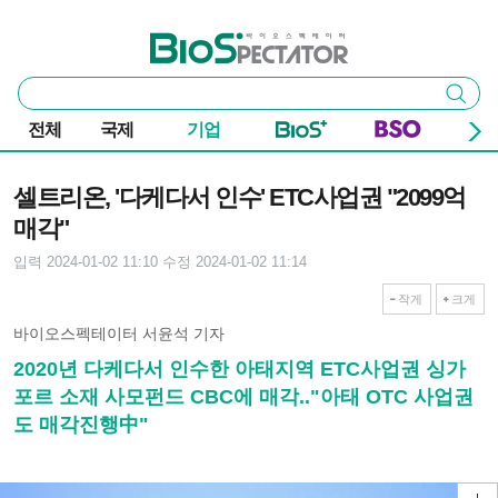
본문 바로가기
주요 메뉴
바이오스펙테이터
통
검색
합
검
전체
국제
기업
색
기사본문
셀트리온, '다케다서 인수' ETC사업권 "2099억
매각"
입력 2024-01-02 11:10
수정 2024-01-02 11:14
작게
크게
바이오스펙테이터 서윤석 기자
2020년 다케다서 인수한 아태지역 ETC사업권 싱가
포르 소재 사모펀드 CBC에 매각.."아태 OTC 사업권
도 매각진행中"