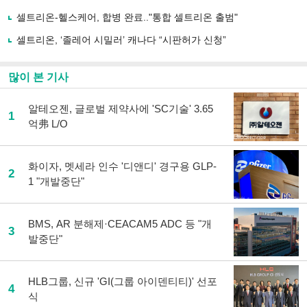
하
셀트리온-헬스케어, 합병 완료.."통합 셀트리온 출범"
기
셀트리온, ‘졸레어 시밀러’ 캐나다 “시판허가 신청”
많이 본 기사
알테오젠, 글로벌 제약사에 'SC기술' 3.65
1
억弗 L/O
화이자, 멧세라 인수 '디앤디' 경구용 GLP-
2
1 "개발중단"
BMS, AR 분해제·CEACAM5 ADC 등 "개
3
발중단"
HLB그룹, 신규 'GI(그룹 아이덴티티)' 선포
4
식