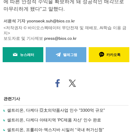
에 따른 안정적 수익을 확보하게 돼 성공적인 매각으로
마무리하게 됐다”고 말했다.
서윤석 기자
yoonseok.suh@bios.co.kr
<저작권자 © 바이오스펙테이터 무단전재 및 재배포, AI학습 이용 금
지>
보도자료 및 기사제보
press@bios.co.kr
뉴스레터
텔레그램
카카오톡
페
트위
이
터로
스
기사
북
공유
관련기사
으
하기
로
셀트리온, 다케다 亞太의약품사업 인수 "3300억 규모"
기
사
셀트리온, 다케다 아태지역 'PC제품 자산' 인수 완료
공
유
셀트리온, 프롤리아·엑스지바 시밀러 “국내 허가신청”