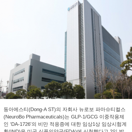
동아에스티(Dong-A ST)의 자회사 뉴로보 파마슈티컬스
(NeuroBo Pharmaceuticals)는 GLP-1/GCG 이중작용제
인 ‘DA-1726’의 비만 적응증에 대한 임상1상 임상시험계
획(IND)을 미국 식품의약국(FDA)에 신청했다고 2일 밝