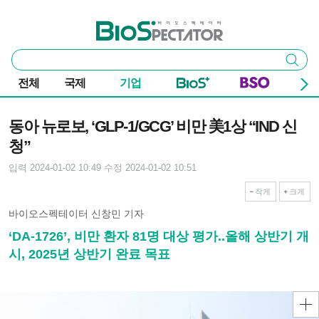
본문 바로가기
주요 메뉴
바이오스펙테이터
통
검색
합
검
전체
국제
기업
색
기사본문
동아 뉴로보, ‘GLP-1/GCG’ 비만 美1상 “IND 신
청”
입력 2024-01-02 10:49
수정 2024-01-02 10:51
작게
크게
바이오스펙테이터 신창민 기자
‘DA-1726’, 비만 환자 81명 대상 평가..올해 상반기 개
시, 2025년 상반기 완료 목표