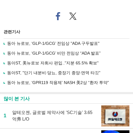
페
트위
이
터로
스
기사
북
공유
관련기사
으
하기
로
동아 뉴로보, ‘GLP-1/GCG’ 전임상 "ADA 구두발표"
기
사
동아 뉴로보, ‘GLP-1/GCG’ 비만 전임상 “ADA 발표”
공
유
동아ST, 美뉴로보 자회사 편입.."지분 65.5% 확보"
하
동아ST, "단기 내분비∙당뇨, 중장기 종양∙면역 타깃"
기
동아 뉴로보, ‘GPR119 작용제’ NASH 美2상 “환자 투약”
많이 본 기사
알테오젠, 글로벌 제약사에 'SC기술' 3.65
1
억弗 L/O