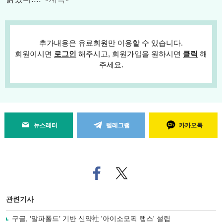
추가내용은 유료회원만 이용할 수 있습니다.
회원이시면
로그인
해주시고, 회원가입을 원하시면
클릭
해
주세요.
뉴스레터
텔레그램
카카오톡
페
트위
이
터로
스
기사
북
공유
관련기사
으
하기
로
구글, ‘알파폴드’ 기반 신약社 '아이소모픽 랩스' 설립