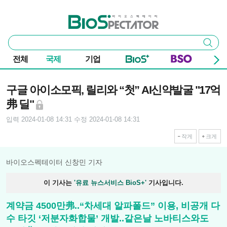
본문 바로가기
주요 메뉴
바이오스펙테이터
통
검색
합
검
전체
국제
기업
색
기사본문
구글 아이소모픽, 릴리와 “첫” AI신약발굴 "17억
弗 딜"
입력 2024-01-08 14:31
수정 2024-01-08 14:31
작게
크게
바이오스펙테이터 신창민 기자
이 기사는
'유료 뉴스서비스 BioS+'
기사입니다.
계약금 4500만弗..“차세대 알파폴드” 이용, 비공개 다
수 타깃 ‘저분자화합물’ 개발..같은날 노바티스와도