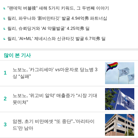
기
사
"팬데믹 버블後" 새해 5가지 키워드, 그 두번째 이야기
공
유
릴리, 파우나와 ‘新비만타깃’ 발굴 4.94억弗 파트너십
하
릴리, 슈뢰딩거와 'AI 약물발굴' 4.25억弗 딜
기
릴리, 'AI+ML' 제네시스와 신규타깃 발굴 6.7억弗 딜
많이 본 기사
노보노, '카그리세마' vs마운자로 당뇨병 3
1
상 “실패”
노보노, ‘위고비 알약’ 매출증가 “시장 기대
2
못미쳐”
암젠, 초기 비만에셋 “또 중단”..'마리타이
3
드'만 남아