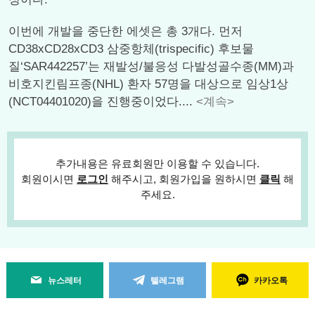
이번에 개발을 중단한 에셋은 총 3개다. 먼저
CD38xCD28xCD3 삼중항체(trispecific) 후보물
질‘SAR442257’는 재발성/불응성 다발성골수종(MM)과
비호지킨림프종(NHL) 환자 57명을 대상으로 임상1상
(NCT04401020)을 진행중이었다....
<계속>
추가내용은 유료회원만 이용할 수 있습니다.
회원이시면
로그인
해주시고, 회원가입을 원하시면
클릭
해
주세요.
뉴스레터
텔레그램
카카오톡