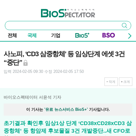
본문 바로가기
주요 메뉴
바이오스펙테이터
통
검색
합
검
전체
국제
기업
색
기사본문
사노피, ‘CD3 삼중항체’ 등 임상단계 에셋 3건
“중단”
입력 2024-02-05 09:30
수정 2024-02-05 17:50
작게
크게
바이오스펙테이터 서윤석 기자
이 기사는
'유료 뉴스서비스 BioS+'
기사입니다.
초기결과 확인후 임상1상 단계 ‘CD38xCD28xCD3 삼
중항체’ 등 항암제 후보물질 3건 개발중단..새 CFO로