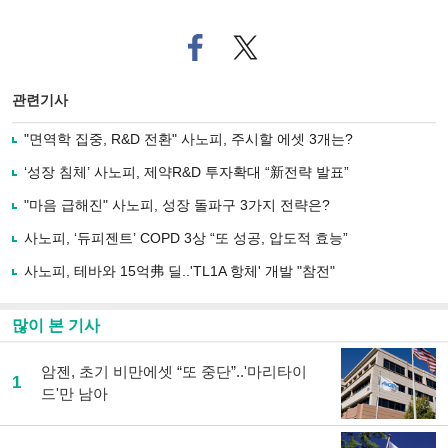
페
트위
이
터로
스
기사
북
공유
관련기사
으
하기
로
"면역학 집중, R&D 전환" 사노피, 주시할 에셋 3개는?
기
사
‘성장 침체’ 사노피, 제약R&D 투자확대 “新전략 발표”
공
유
"마음 급해진" 사노피, 성장 돌파구 3가지 전략은?
하
사노피, ‘듀피젠트’ COPD 3상 “또 성공, 압도적 효능”
기
사노피, 테바와 15억弗 딜..'TL1A 항체' 개발 "참전"
많이 본 기사
암젠, 초기 비만에셋 “또 중단”..'마리타이
1
드'만 남아