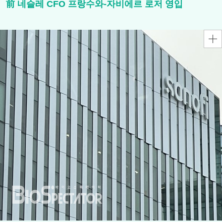
前 네슬레 CFO 프랑수와-자비에르 로저 영입