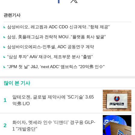
이
터로
스
기사
북
공유
관련기사
으
하기
로
삼성바이오, 레고켐과 ADC CDO 신규계약..“항체 제공”
기
사
삼성, 美플래그십과 전략적 MOU..“플랫폼 회사 발굴”
공
유
삼성바이오에피스-인투셀, ADC 공동연구 계약
하
“삼성 투자” AAV 재규어, 제조부문 분사 “출범”
기
“JPM 첫 날” J&J, ‘next ADC’ 앰브릭스 "20억弗 인수"
많이 본 기사
알테오젠, 글로벌 제약사에 'SC기술' 3.65
1
억弗 L/O
화이자, 멧세라 인수 '디앤디' 경구용 GLP-
2
1 "개발중단"