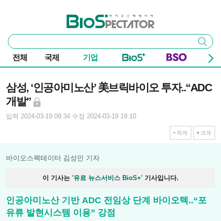
본문 바로가기
주요 메뉴
바이오스펙테이터
통
검색
합
검
전체
국제
기업
색
기사본문
삼성, ‘인공아미노산’ 美브릭바이오 투자..“ADC
개발”
입력 2024-03-19 09:34
수정 2024-03-19 19:10
작게
크게
바이오스펙테이터 김성민 기자
이 기사는
'유료 뉴스서비스 BioS+'
기사입니다.
인공아미노산 기반 ADC 전임상 단계 바이오텍..“포
유류 발현시스템 이용” 강점