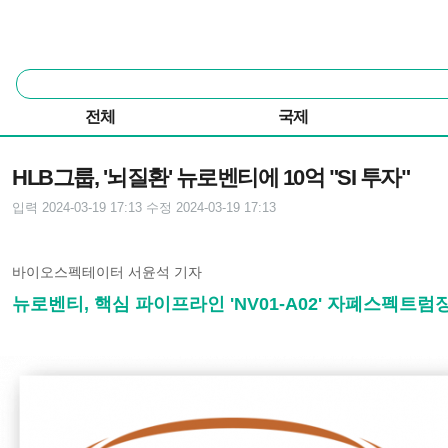
본문 바로가기
주요 메뉴
통
합
검
전체
국제
색
기사본문
HLB그룹, '뇌질환' 뉴로벤티에 10억 "SI 투자"
입력 2024-03-19 17:13
수정 2024-03-19 17:13
바이오스펙테이터 서윤석 기자
뉴로벤티, 핵심 파이프라인 'NV01-A02' 자폐스펙트