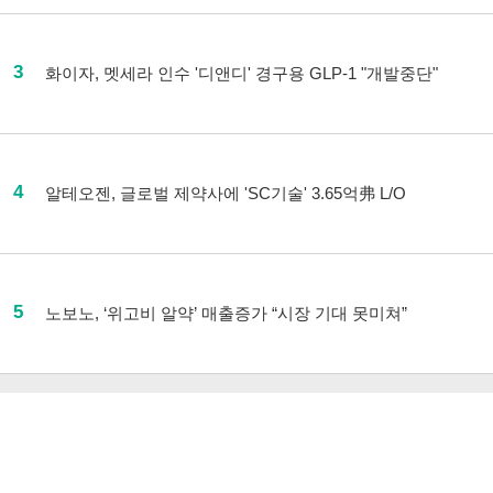
3
화이자, 멧세라 인수 '디앤디' 경구용 GLP-1 "개발중단"
4
알테오젠, 글로벌 제약사에 'SC기술' 3.65억弗 L/O
5
노보노, ‘위고비 알약’ 매출증가 “시장 기대 못미쳐”