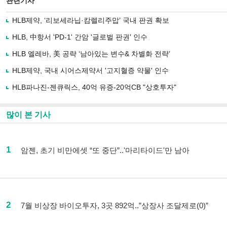
관련기사
HLB제약, ‘리보세라닙·캄렐리주맙’ 국내 판권 확보
HLB, 中항서 'PD-1' 간암 '글로벌 판권' 인수
HLB 엘레바, 美 공략 ‘남아있는 변수& 차별화 전략’
HLB제약, 국내 시어스제약서 '고지혈증 약물' 인수
HLB파나진-젠큐릭스, 40억 유증-20억CB "상호투자"
많이 본 기사
1
암젠, 초기 비만에셋 “또 중단”..'마리타이드'만 남아
2
7월 비상장 바이오투자, 3곳 892억..”상장사 조달제로(0)”