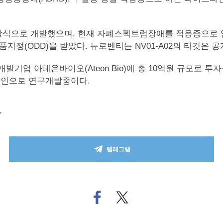
으로 개발했으며, 현재 자폐스펙트럼장애를 적응증으로 임상2상을 
약품지정(ODD)을 받았다. 뉴로벤티는 NV01-A02의 타깃은 
개발기업 아테온바이오(Ateon Bio)에 총 10억원 규모로
프라인으로 연구개발중이다.
>
텔레그램
페
트위
이
터로
스
기사
북
공유