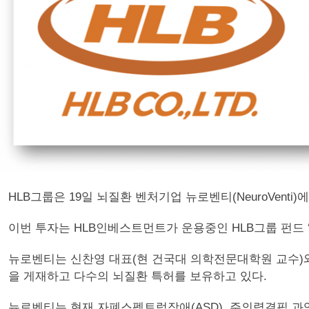
HLB그룹은 19일 뇌질환 벤처기업 뉴로벤티(NeuroVenti
이번 투자는 HLB인베스트먼트가 운용중인 HLB그룹 펀드
뉴로벤티는 신찬영 대표(현 건국대 의학전문대학원 교수)와 
을 게재하고 다수의 뇌질환 특허를 보유하고 있다.
뉴로벤티는 현재 자폐스펙트럼장애(ASD), 주의력결핍 과