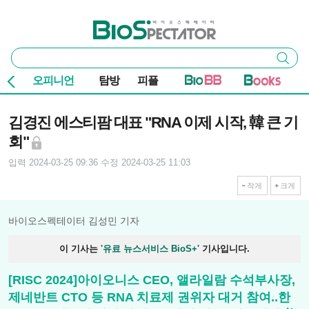
본문 바로가기
주요 메뉴
바이오스펙테이터
통
검색
합
검
오피니언
탐방
피플
색
기사본문
김경진 에스티팜 대표 "RNA 이제 시작, 韓 큰 기
회"
입력 2024-03-25 09:36
수정 2024-03-25 11:03
작게
크게
바이오스펙테이터 김성민 기자
이 기사는
'유료 뉴스서비스 BioS+'
기사입니다.
[RISC 2024]아이오니스 CEO, 앨라일람 수석부사장,
제네반트 CTO 등 RNA 치료제 권위자 대거 참여..한