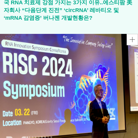
국 RNA 치료제 강점 가지는 3가지 이유..에스티팜 美
자회사 “다음단계 진전” ‘circRNA’ 레바티오 및
‘mRNA 감염증’ 버나젠 개발현황은?