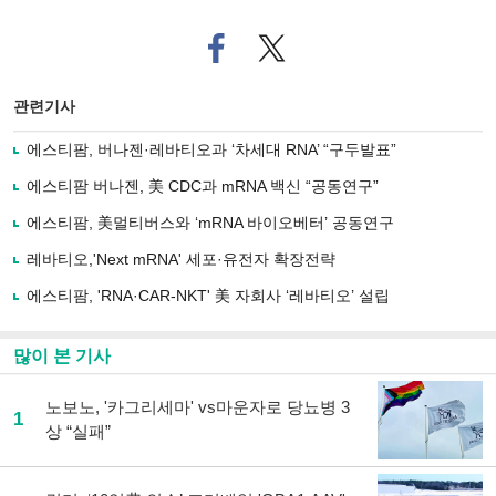
페
트위
이
터로
스
기사
북
공유
관련기사
으
하기
로
에스티팜, 버나젠·레바티오과 ‘차세대 RNA’ “구두발표”
기
사
에스티팜 버나젠, 美 CDC과 mRNA 백신 “공동연구”
공
유
에스티팜, 美멀티버스와 ‘mRNA 바이오베터’ 공동연구
하
레바티오,'Next mRNA' 세포·유전자 확장전략
기
에스티팜, 'RNA·CAR-NKT' 美 자회사 ‘레바티오’ 설립
많이 본 기사
노보노, '카그리세마' vs마운자로 당뇨병 3
1
상 “실패”