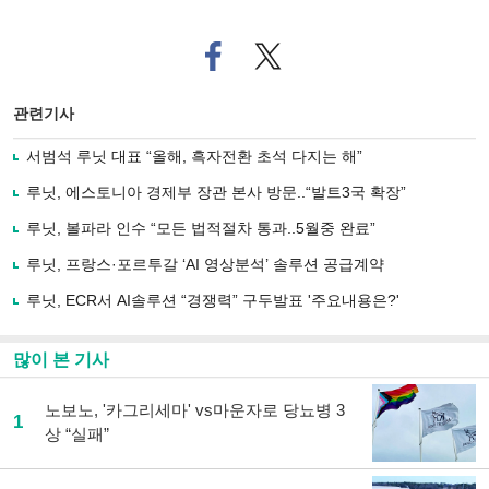
페
트위
이
터로
스
기사
북
공유
관련기사
으
하기
로
서범석 루닛 대표 “올해, 흑자전환 초석 다지는 해”
기
사
루닛, 에스토니아 경제부 장관 본사 방문..“발트3국 확장”
공
유
루닛, 볼파라 인수 “모든 법적절차 통과..5월중 완료”
하
루닛, 프랑스·포르투갈 ‘AI 영상분석’ 솔루션 공급계약
기
루닛, ECR서 AI솔루션 “경쟁력” 구두발표 '주요내용은?'
많이 본 기사
노보노, '카그리세마' vs마운자로 당뇨병 3
1
상 “실패”