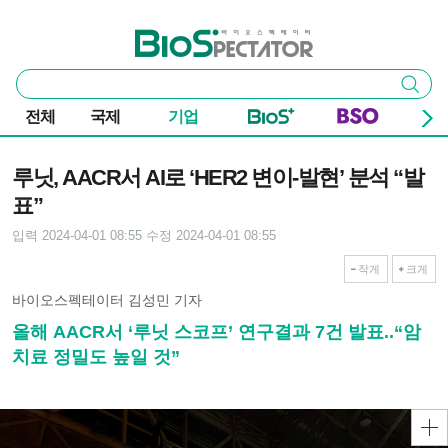
본문 바로가기
주요 메뉴
바이오스펙테이터
통
검색
합
검
전체
국제
기업
색
기사본문
루닛, AACR서 AI로 ‘HER2 변이-발현’ 분석 “발
표”
입력 2024-04-01 08:55
수정 2024-04-01 08:55
작게
크게
바이오스펙테이터 김성민 기자
올해 AACR서 ‘루닛 스코프’ 연구결과 7건 발표..“암
치료 정밀도 높일 것”