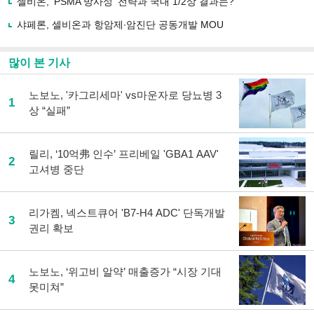
셀비온, ‘PSMA 방사성’ 전략과 국내 1/2상 결과는?
기
샤페론, 셀비온과 항암제∙암진단 공동개발 MOU
많이 본 기사
노보노, '카그리세마' vs마운자로 당뇨병 3
1
상 “실패”
릴리, ‘10억弗 인수’ 프리베일 'GBA1 AAV'
2
고셔병 중단
리가켐, 넥스트큐어 'B7-H4 ADC' 단독개발
3
권리 확보
노보노, ‘위고비 알약’ 매출증가 “시장 기대
4
못미쳐”