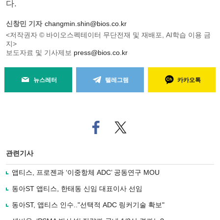
다.
신창민 기자
changmin.shin@bios.co.kr
<저작권자 © 바이오스펙테이터 무단전재 및 재배포, AI학습 이용 금
지>
보도자료 및 기사제보
press@bios.co.kr
뉴스레터
텔레그램
카카오톡
페
트위
이
터로
스
기사
북
공유
관련기사
으
하기
로
앱티스, 프로젠과 ‘이중항체 ADC’ 공동연구 MOU
기
사
동아ST 앱티스, 한태동 신임 대표이사 선임
공
유
동아ST, 앱티스 인수.."선택적 ADC 링커기술 확보"
하