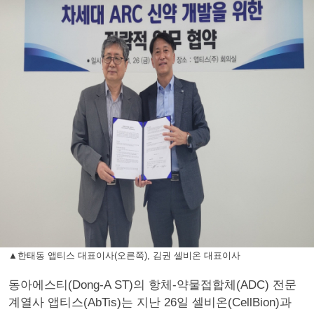
▲한태동 앱티스 대표이사(오른쪽), 김권 셀비온 대표이사
동아에스티(Dong-A ST)의 항체-약물접합체(ADC) 전문
계열사 앱티스(AbTis)는 지난 26일 셀비온(CellBion)과