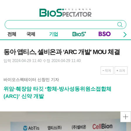
본문 바로가기
주요 메뉴
바이오스펙테이터
통
검색
합
검
전체
국제
기업
색
기사본문
동아 앱티스, 셀비온과 ‘ARC 개발’ MOU 체결
입력 2024-04-29 11:40
수정 2024-04-29 11:40
작게
크게
바이오스펙테이터 신창민 기자
위암·췌장암 타깃 ‘항체-방사성동위원소접합체
(ARC)’ 신약 개발