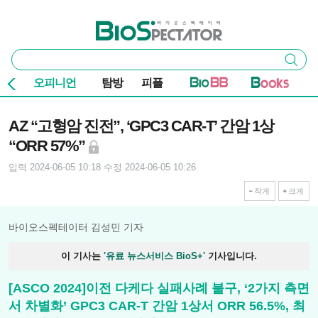
본문 바로가기
주요 메뉴
바이오스펙테이터
통
검색
합
검
오피니언
탐방
피플
색
기사본문
AZ “고형암 진전”, ‘GPC3 CAR-T’ 간암 1상
“ORR 57%”
입력 2024-06-05 10:18
수정 2024-06-05 10:26
작게
크게
바이오스펙테이터 김성민 기자
이 기사는
'유료 뉴스서비스 BioS+'
기사입니다.
[ASCO 2024]이전 다케다 실패사례 불구, ‘2가지 측면
서 차별화’ GPC3 CAR-T 간암 1상서 ORR 56.5%, 최