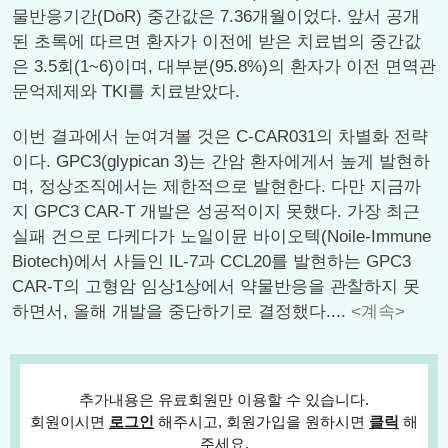
물반응기간(DoR) 중간값은 7.36개월이었다. 앞서 공개
된 초록에 따르면 환자가 이전에 받은 치료법의 중간값
은 3.5회(1~6)이며, 대부분(95.8%)의 환자가 이전 면역관
문억제제와 TKI를 치료받았다.
이번 결과에서 눈여겨볼 것은 C-CAR031의 차별화 전략
이다. GPC3(glypican 3)는 간암 환자에게서 높게 발현하
며, 정상조직에서는 제한적으로 발현한다. 다만 지금까
지 GPC3 CAR-T 개발은 성공적이지 못했다. 가장 최근
실패 건으로 다케다가 노일이뮨 바이오텍(Noile-Immune
Biotech)에서 사들인 IL-7과 CCL20를 발현하는 GPC3
CAR-T의 고형암 임상1상에서 약물반응을 관찰하지 못
하면서, 올해 개발을 중단하기로 결정했다....
<계속>
추가내용은 유료회원만 이용할 수 있습니다.
회원이시면
로그인
해주시고, 회원가입을 원하시면
클릭
해
주세요.