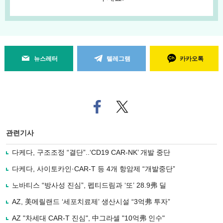
뉴스레터
텔레그램
카카오톡
페
트위
이
터로
스
기사
북
공유
관련기사
으
하기
로
다케다, 구조조정 “결단”..‘CD19 CAR-NK’ 개발 중단
기
사
다케다, 사이토카인·CAR-T 등 4개 항암제 “개발중단”
공
유
노바티스 “방사성 진심”, 펩티드림과 ‘또’ 28.9弗 딜
하
AZ, 美메릴랜드 ‘세포치료제’ 생산시설 “3억弗 투자”
기
AZ "차세대 CAR-T 진심", 中그라셀 "10억弗 인수"