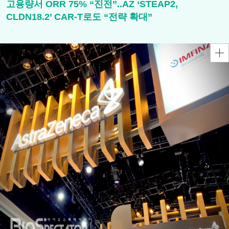
고용량서 ORR 75% “진전”..AZ ‘STEAP2,
CLDN18.2’ CAR-T로도 “전략 확대”