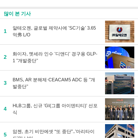
많이 본 기사
알테오젠, 글로벌 제약사에 'SC기술' 3.65
1
억弗 L/O
화이자, 멧세라 인수 '디앤디' 경구용 GLP-
2
1 "개발중단"
BMS, AR 분해제·CEACAM5 ADC 등 "개
3
발중단"
HLB그룹, 신규 'GI(그룹 아이덴티티)' 선포
4
식
암젠, 초기 비만에셋 “또 중단”..'마리타이
5