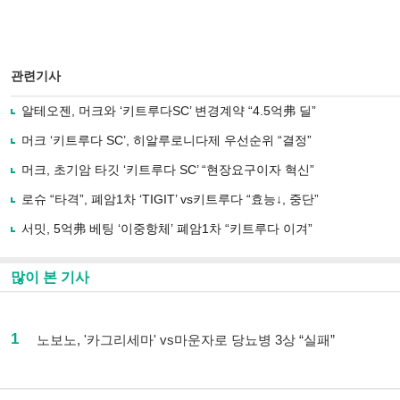
관련기사
알테오젠, 머크와 ‘키트루다SC’ 변경계약 “4.5억弗 딜”
머크 ‘키트루다 SC’, 히알루로니다제 우선순위 “결정”
머크, 초기암 타깃 ‘키트루다 SC’ “현장요구이자 혁신”
로슈 “타격”, 폐암1차 ‘TIGIT’ vs키트루다 “효능↓, 중단”
서밋, 5억弗 베팅 ‘이중항체’ 폐암1차 “키트루다 이겨”
많이 본 기사
1
노보노, '카그리세마' vs마운자로 당뇨병 3상 “실패”