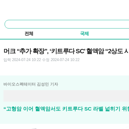
본문 바로가기
주요 메뉴
통
합
검
전체
국제
색
기사본문
머크 “추가 확장”, ‘키트루다 SC’ 혈액암 “2상도 
입력 2024-07-24 10:22
수정 2024-07-24 10:22
바이오스펙테이터 김성민 기자
“고형암 이어 혈액암서도 키트루다 SC 라벨 넓히기 위