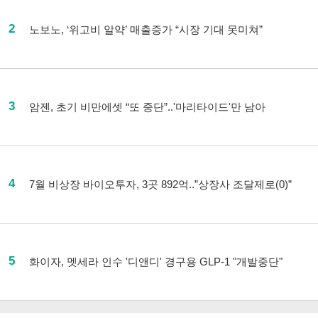
2
노보노, ‘위고비 알약’ 매출증가 “시장 기대 못미쳐”
3
암젠, 초기 비만에셋 “또 중단”..'마리타이드'만 남아
4
7월 비상장 바이오투자, 3곳 892억..”상장사 조달제로(0)”
5
화이자, 멧세라 인수 '디앤디' 경구용 GLP-1 "개발중단"