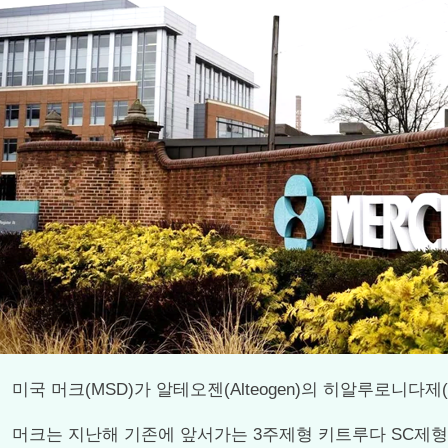
미국 머크(MSD)가 알테오젠(Alteogen)의 히알루로니다제(
머크는 지난해 기존에 앞서가는 3주제형 키트루다 SC제형