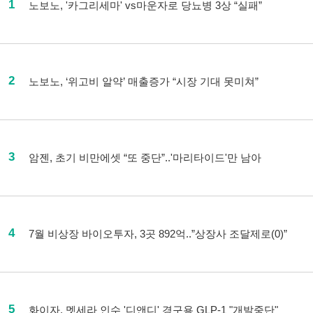
1
노보노, '카그리세마' vs마운자로 당뇨병 3상 “실패”
2
노보노, ‘위고비 알약’ 매출증가 “시장 기대 못미쳐”
3
암젠, 초기 비만에셋 “또 중단”..'마리타이드'만 남아
4
7월 비상장 바이오투자, 3곳 892억..”상장사 조달제로(0)”
5
화이자, 멧세라 인수 '디앤디' 경구용 GLP-1 "개발중단"