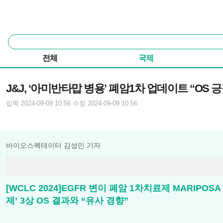
본문 바로가기
주요 메뉴
통
합
검
전체
국제
색
기사본문
J&J, ‘아미반타맙 병용’ 폐암1차 업데이트 “OS 
입력 2024-09-09 10:56
수정 2024-09-09 10:56
바이오스펙테이터 김성민 기자
[WCLC 2024]EGFR 변이 폐암 1차치료제 MARIP
제’ 3상 OS 결과와 “유사 경향”