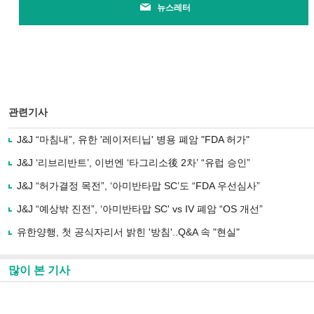
뉴스레터
관련기사
J&J “마침내”, 유한 '레이저티닙' 병용 폐암 "FDA 허가"
J&J ‘리브리반트’, 이번엔 ‘타그리소後 2차’ “유럽 승인”
J&J “허가결정 목전”, ‘아미반타맙 SC’도 “FDA 우선심사”
J&J “예상밖 진전”, ‘아미반타맙 SC' vs IV 폐암 “OS 개선”
유한양행, 첫 공식자리서 밝힌 '방침'..Q&A 속 "현실"
많이 본 기사