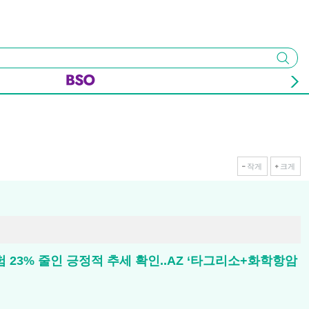
검색
작게
크게
위험 23% 줄인 긍정적 추세 확인..AZ ‘타그리소+화학항암