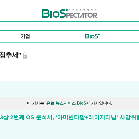
바이오스펙테이터
기업
긍정추세”
이 기사는
'유료 뉴스서비스 BioS+'
기사입니다.
OSA 3상 2번째 OS 분석서, ‘아미반타맙+레이저티닙’ 사망