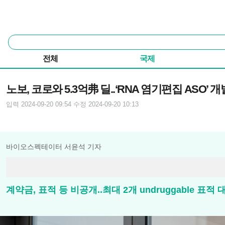
본문 바로가기
주요 메뉴
통
합
검
전체
국제
색
기사본문
노보, 코로와 5.3억弗 딜..‘RNA 염기편집 ASO’ 개
입력 2024-09-20 09:54
수정 2024-09-20 10:13
바이오스펙테이터 서윤석 기자
계약금, 표적 등 비공개..최대 2개 undruggable 표