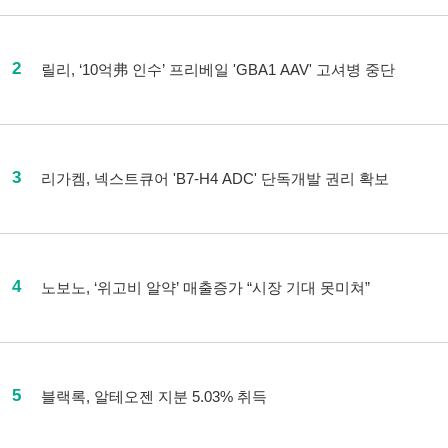
2
릴리, ‘10억弗 인수’ 프리베일 'GBA1 AAV' 고셔병 중단
3
리가켐, 넥스트큐어 'B7-H4 ADC' 단독개발 권리 확보
4
노보노, ‘위고비 알약’ 매출증가 “시장 기대 못미쳐”
5
블랙록, 알테오젠 지분 5.03% 취득