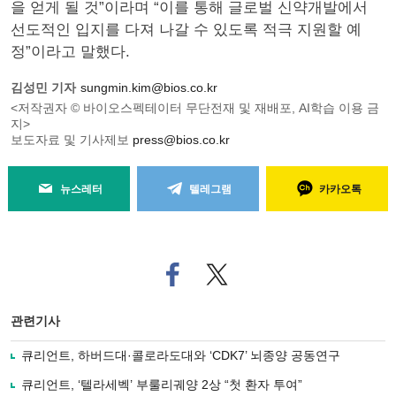
을 얻게 될 것”이라며 “이를 통해 글로벌 신약개발에서
선도적인 입지를 다져 나갈 수 있도록 적극 지원할 예
정”이라고 말했다.
김성민 기자
sungmin.kim@bios.co.kr
<저작권자 © 바이오스펙테이터 무단전재 및 재배포, AI학습 이용 금
지>
보도자료 및 기사제보
press@bios.co.kr
뉴스레터
텔레그램
카카오톡
페
트위
이
터로
스
기사
북
공유
관련기사
으
하기
로
큐리언트, 하버드대·콜로라도대와 ‘CDK7’ 뇌종양 공동연구
기
사
큐리언트, ‘텔라세벡’ 부룰리궤양 2상 “첫 환자 투여”