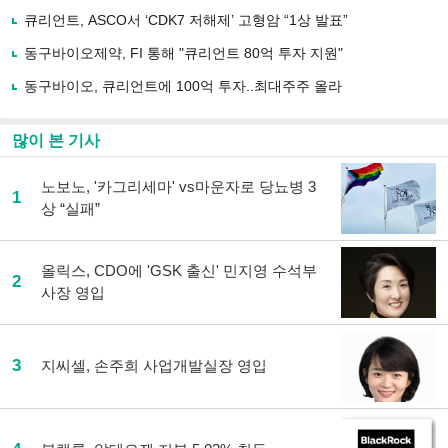
공
유
큐리언트, ASCO서 ‘CDK7 저해제’ 고형암 “1상 발표”
하
동구바이오제약, FI 통해 "큐리언트 80억 투자 지원"
기
동구바이오, 큐리언트에 100억 투자..최대주주 올라
많이 본 기사
노보노, '카그리세마' vs마운자로 당뇨병 3
1
상 “실패”
올릭스, CDO에 'GSK 출신' 민지영 수석부
2
사장 영입
3
지씨셀, 손주희 사업개발실장 영입