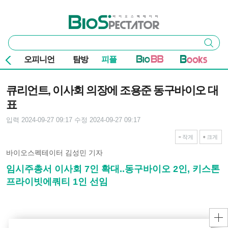
본문 바로가기
주요 메뉴
바이오스펙테이터
통
검색
합
검
오피니언
탐방
피플
색
기사본문
큐리언트, 이사회 의장에 조용준 동구바이오 대
표
입력 2024-09-27 09:17
수정 2024-09-27 09:17
작게
크게
바이오스펙테이터 김성민 기자
임시주총서 이사회 7인 확대..동구바이오 2인, 키스톤
프라이빗에쿼티 1인 선임