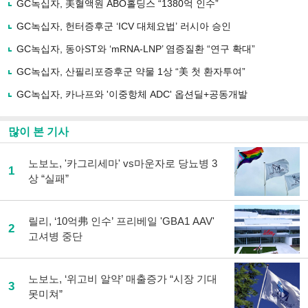
GC녹십자, 美혈액원 ABO홀딩스 “1380억 인수”
기
사
GC녹십자, 헌터증후군 ‘ICV 대체요법’ 러시아 승인
공
유
GC녹십자, 동아ST와 ‘mRNA-LNP’ 염증질환 “연구 확대”
하
GC녹십자, 산필리포증후군 약물 1상 “美 첫 환자투여”
기
GC녹십자, 카나프와 '이중항체 ADC' 옵션딜+공동개발
많이 본 기사
노보노, '카그리세마' vs마운자로 당뇨병 3
1
상 “실패”
릴리, ‘10억弗 인수’ 프리베일 'GBA1 AAV'
2
고셔병 중단
노보노, ‘위고비 알약’ 매출증가 “시장 기대
3
못미쳐”