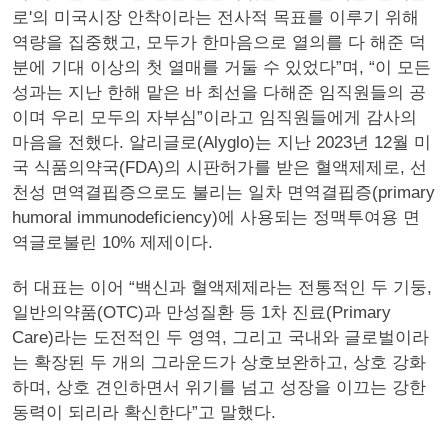
로'의 미국시장 안착이라는 전사적 목표를 이루기 위해
역량을 집중했고, 모두가 한마음으로 열의를 다 해준 덕
분에 기대 이상의 첫 열매를 거둘 수 있었다”며, “이 모든
성과는 지난 한해 맡은 바 최선을 다해준 임직원들의 공
이며 우리 모두의 자부심”이라고 임직원들에게 감사의
마음을 전했다. 알리글로(Alyglo)는 지난 2023년 12월 미
국 식품의약국(FDA)의 시판허가를 받은 혈액제제로, 선
천성 면역결핍증으로도 불리는 일차 면역결핍증(primary
humoral immunodeficiency)에 사용되는 정맥투여용 면
역글로불린 10% 제제이다.
허 대표는 이어 “백신과 혈액제제라는 전통적인 두 기둥,
일반의약품(OTC)과 만성질환 등 1차 진료(Primary
Care)라는 도전적인 두 영역, 그리고 국내와 글로벌이라
는 확장된 두 개의 그라운드가 상호보완하고, 상호 강화
하며, 상호 견인하면서 위기를 넘고 성장을 이끄는 강한
동력이 되리라 확신한다”고 말했다.