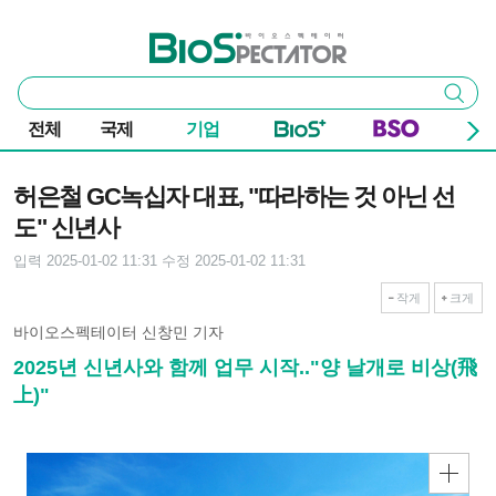
본문 바로가기
주요 메뉴
바이오스펙테이터
통
검색
합
검
전체
국제
기업
색
기사본문
허은철 GC녹십자 대표, "따라하는 것 아닌 선
도" 신년사
입력 2025-01-02 11:31
수정 2025-01-02 11:31
작게
크게
바이오스펙테이터 신창민 기자
2025년 신년사와 함께 업무 시작.."양 날개로 비상(飛
上)"