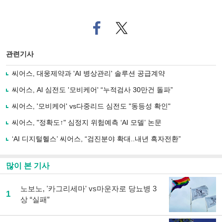
페
트위
이
터로
스
기사
북
공유
관련기사
으
하기
로
씨어스, 대웅제약과 'AI 병상관리' 솔루션 공급계약
기
사
씨어스, AI 심전도 '모비케어' “누적검사 30만건 돌파”
공
유
씨어스, '모비케어' vs다중리드 심전도 "동등성 확인"
하
씨어스, "정확도↑" 심정지 위험예측 ‘AI 모델’ 논문
기
‘AI 디지털헬스’ 씨어스, “검진분야 확대..내년 흑자전환”
많이 본 기사
노보노, '카그리세마' vs마운자로 당뇨병 3
1
상 “실패”