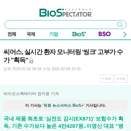
본문 바로가기
주요 메뉴
바이오스펙테이터
통
검색
합
검
전체
국제
기업
색
기사본문
씨어스, 실시간 환자 모니터링 '씽크' 고부가 수
가 "획득"
입력 2025-02-04 06:54
수정 2025-02-04 19:35
작게
크게
바이오스펙테이터 정지윤 기자
이 기사는
'유료 뉴스서비스 BioS+'
기사입니다.
국내 제품 최초로 '심전도 감시(EX871)' 보험수가 획
득, 기존 수가보다 높은 4만4287원..이영신 대표 "병