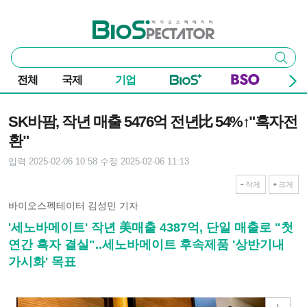
본문 바로가기
주요 메뉴
바이오스펙테이터
통
검색
합
검
전체
국제
기업
색
기사본문
SK바팜, 작년 매출 5476억 전년比 54%↑"흑자전
환"
입력 2025-02-06 10:58
수정 2025-02-06 11:13
작게
크게
바이오스펙테이터 김성민 기자
'세노바메이트' 작년 美매출 4387억, 단일 매출로 "첫
연간 흑자 결실"..세노바메이트 후속제품 '상반기내
가시화' 목표