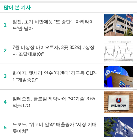
많이 본 기사
암젠, 초기 비만에셋 “또 중단”..'마리타이
1
드'만 남아
7월 비상장 바이오투자, 3곳 892억..”상장
2
사 조달제로(0)”
화이자, 멧세라 인수 '디앤디' 경구용 GLP-
3
1 "개발중단"
알테오젠, 글로벌 제약사에 'SC기술' 3.65
4
억弗 L/O
노보노, ‘위고비 알약’ 매출증가 “시장 기대
5
못미쳐”