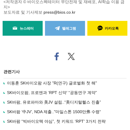
<저작권자 © 바이오스펙테이터 무단전재 및 재배포, AI학습 이용 금
지>
보도자료 및 기사제보
press@bios.co.kr
뉴스레터
텔레그램
카카오톡
페
트위
이
터로
스
기사
북
공유
관련기사
으
하기
로
이동훈 SK바이오팜 사장 "R(연구) 글로벌화 첫 해"
기
사
SK바이오팜, 프로엔과 ‘RPT 신약’ “공동연구 계약”
공
유
SK바팜, 유로파마와 美JV 설립..“美디지털헬스 진출”
하
SK바팜 ‘中JV’, NDA 제출.."마일스톤 1500만弗 수령“
기
SK바팜 “빅바이오텍 야심”, 첫 키워드 'RPT' 3가지 전략