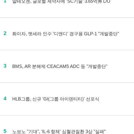
1
알테오젠, 글로벌 제약사에 'SC기술' 3.65억弗 L/O
2
화이자, 멧세라 인수 '디앤디' 경구용 GLP-1 "개발중단"
3
BMS, AR 분해제·CEACAM5 ADC 등 "개발중단"
4
HLB그룹, 신규 'GI(그룹 아이덴티티)' 선포식
5
노보노 "기대", 'IL-6 항체' 심혈관질환 3상 "실패”