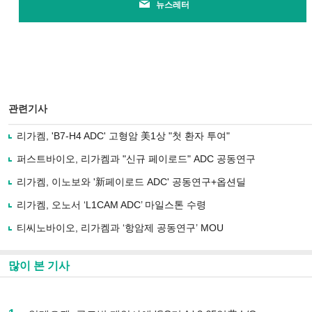
뉴스레터
관련기사
리가켐, 'B7-H4 ADC' 고형암 美1상 "첫 환자 투여"
퍼스트바이오, 리가켐과 "신규 페이로드" ADC 공동연구
리가켐, 이노보와 '新페이로드 ADC' 공동연구+옵션딜
리가켐, 오노서 ‘L1CAM ADC’ 마일스톤 수령
티씨노바이오, 리가켐과 ‘항암제 공동연구’ MOU
많이 본 기사