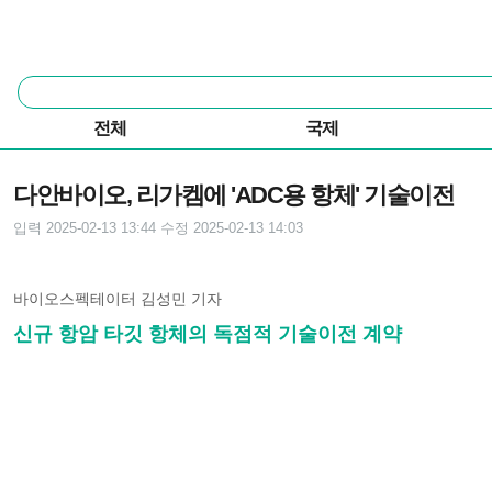
본문 바로가기
주요 메뉴
통
합
검
전체
국제
색
기사본문
다안바이오, 리가켐에 'ADC용 항체' 기술이전
입력 2025-02-13 13:44
수정 2025-02-13 14:03
바이오스펙테이터 김성민 기자
신규 항암 타깃 항체의 독점적 기술이전 계약