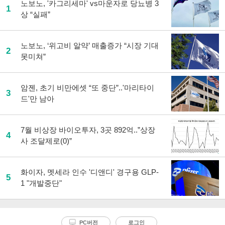
노보노, '카그리세마' vs마운자로 당뇨병 3
1
상 “실패”
노보노, ‘위고비 알약’ 매출증가 “시장 기대
2
못미쳐”
암젠, 초기 비만에셋 “또 중단”..'마리타이
3
드'만 남아
7월 비상장 바이오투자, 3곳 892억..”상장
4
사 조달제로(0)”
화이자, 멧세라 인수 '디앤디' 경구용 GLP-
5
1 "개발중단"
PC버전
로그인