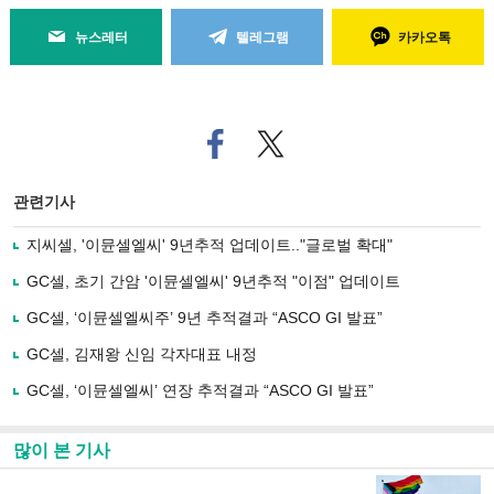
뉴스레터
텔레그램
카카오톡
페
트위
이
터로
스
기사
북
공유
관련기사
으
하기
로
지씨셀, '이뮨셀엘씨' 9년추적 업데이트.."글로벌 확대"
기
사
GC셀, 초기 간암 '이뮨셀엘씨' 9년추적 "이점" 업데이트
공
유
GC셀, ‘이뮨셀엘씨주’ 9년 추적결과 “ASCO GI 발표”
하
GC셀, 김재왕 신임 각자대표 내정
기
GC셀, ‘이뮨셀엘씨’ 연장 추적결과 “ASCO GI 발표”
많이 본 기사