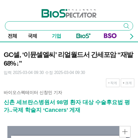
본문 바로가기
주요 메뉴
바이오스펙테이터
통
검색
합
검
전체
국제
기업
색
기사본문
GC셀, ‘이뮨셀엘씨’ 리얼월드서 간세포암 “재발
68%↓”
입력 2025-03-04 09:30
수정 2025-03-04 09:30
작게
크게
바이오스펙테이터 신창민 기자
신촌 세브란스병원서 98명 환자 대상 수술후요법 평
가..국제 학술지 ‘Cancers’ 게재