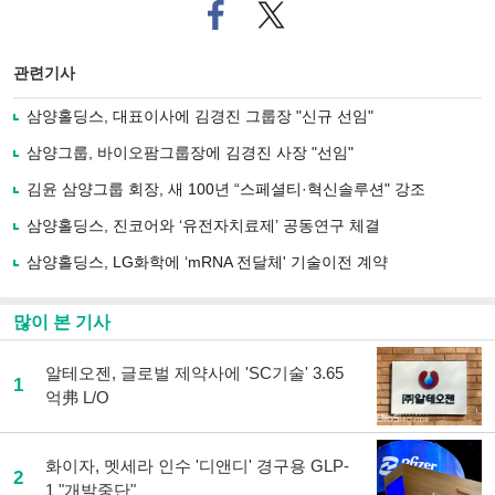
페
트위
이
터로
스
기사
북
공유
관련기사
으
하기
로
삼양홀딩스, 대표이사에 김경진 그룹장 "신규 선임"
기
사
삼양그룹, 바이오팜그룹장에 김경진 사장 "선임"
공
유
김윤 삼양그룹 회장, 새 100년 “스페셜티·혁신솔루션" 강조
하
삼양홀딩스, 진코어와 ‘유전자치료제’ 공동연구 체결
기
삼양홀딩스, LG화학에 ‘mRNA 전달체' 기술이전 계약
많이 본 기사
알테오젠, 글로벌 제약사에 'SC기술' 3.65
1
억弗 L/O
화이자, 멧세라 인수 '디앤디' 경구용 GLP-
2
1 "개발중단"