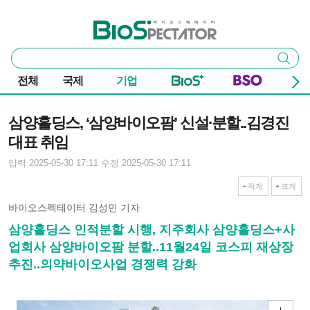
본문 바로가기
주요 메뉴
바이오스펙테이터
통
검색
합
검
전체
국제
기업
색
기사본문
삼양홀딩스, ‘삼양바이오팜’ 신설∙분할..김경진
대표 취임
입력 2025-05-30 17:11
수정 2025-05-30 17:11
작게
크게
바이오스펙테이터 김성민 기자
삼양홀딩스 인적분할 시행, 지주회사 삼양홀딩스+사
업회사 삼양바이오팜 분할..11월24일 코스피 재상장
추진..의약바이오사업 경쟁력 강화