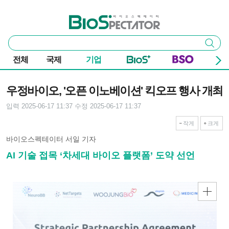
본문 바로가기
주요 메뉴
바이오스펙테이터
통
검색
합
검
전체
국제
기업
색
기사본문
우정바이오, '오픈 이노베이션' 킥오프 행사 개최
입력 2025-06-17 11:37
수정 2025-06-17 11:37
작게
크게
바이오스펙테이터 서일 기자
AI 기술 접목 ‘차세대 바이오 플랫폼’ 도약 선언