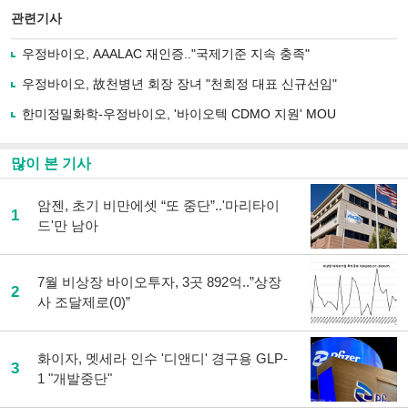
북
공유
관련기사
으
하기
로
우정바이오, AAALAC 재인증.."국제기준 지속 충족"
기
사
우정바이오, 故천병년 회장 장녀 "천희정 대표 신규선임"
공
유
한미정밀화학-우정바이오, '바이오텍 CDMO 지원' MOU
하
기
많이 본 기사
암젠, 초기 비만에셋 “또 중단”..'마리타이
1
드'만 남아
7월 비상장 바이오투자, 3곳 892억..”상장
2
사 조달제로(0)”
화이자, 멧세라 인수 '디앤디' 경구용 GLP-
3
1 "개발중단"