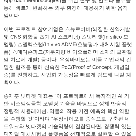
Approach Methodologies)을 위한 연구 및 인프라 공유를
통해 빠르게 변화하는 외부 환경에 대응하기 위한 움직
임이다.
이번 프로젝트 참여기업은 △뉴로비비(뇌질환 신약개발
및 CNS 화합물 초기 AI 스크리닝) △넷타겟(In silico 모
델링) △엘렉스랩(In vivo ADME/효능평가 대체시험 플랫
폼) △메디슨파크(저분자량 바이오폴리머 소재의 골관절
염 치료제 개발) 등이다. 우정바이오는 이들 기업과의 긴
밀한 협조를 통해 신속한 PoC(Proof of Concept, 개념입
증)를 진행하고, 사업화 가능성을 빠르게 검토해 나갈 계
획이다.
송제훈 넷타겟 대표는 “이 프로젝트에서 독자적인 AI 기
반 시스템생물학 모델링 기술을 바탕으로 생체 반응의
정량적 시뮬레이션, 약물의 작용 기전 예측의 핵심 역할
을 수행할 것”이라며 “우정바이오를 중심으로 구축된 네
트워크와 넷타겟의 기술역량이 결합된다면, 경쟁력 있는
디지털 대체시험법 플랫폼을 선제적으로 실현할 수 있을