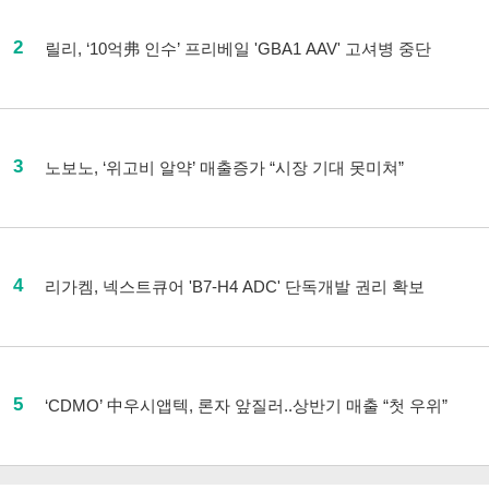
2
릴리, ‘10억弗 인수’ 프리베일 'GBA1 AAV' 고셔병 중단
3
노보노, ‘위고비 알약’ 매출증가 “시장 기대 못미쳐”
4
리가켐, 넥스트큐어 'B7-H4 ADC' 단독개발 권리 확보
5
‘CDMO’ 中우시앱텍, 론자 앞질러..상반기 매출 “첫 우위”