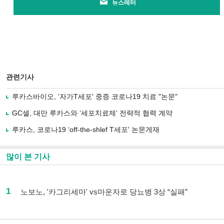
뉴스레터
관련기사
루카스바이오, '자가T세포' 중증 코로나19 치료 "논문"
GC셀, 대만 루카스와 ‘세포치료제’ 전략적 협력 계약
루카스, 코로나19 ‘off-the-shlef T세포' 논문게재
많이 본 기사
1
노보노, '카그리세마' vs마운자로 당뇨병 3상 “실패”