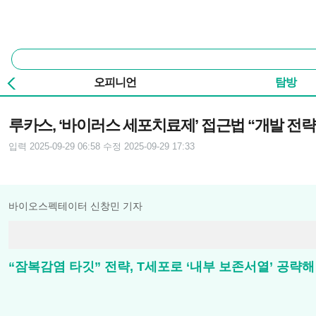
본문 바로가기
주요 메뉴
통
합
검
오피니언
탐방
색
기사본문
루카스, ‘바이러스 세포치료제’ 접근법 “개발 전략
입력 2025-09-29 06:58
수정 2025-09-29 17:33
바이오스펙테이터 신창민 기자
“잠복감염 타깃” 전략, T세포로 ‘내부 보존서열’ 공략해 “변