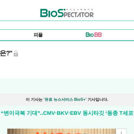
바이오스펙테이터
피플
은?”
이 기사는
'유료 뉴스서비스 BioS+'
기사입니다.
이극복 기대”..CMV·BKV·EBV 동시타깃 ‘동종 T세포’ 