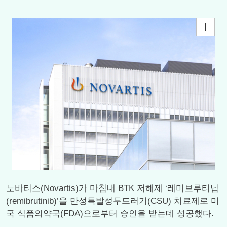
노바티스(Novartis)가 마침내 BTK 저해제 ‘레미브루티닙
(remibrutinib)’을 만성특발성두드러기(CSU) 치료제로 미
국 식품의약국(FDA)으로부터 승인을 받는데 성공했다.