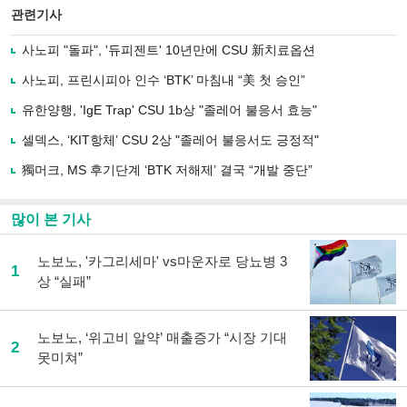
북
공유
관련기사
으
하기
로
사노피 "돌파", '듀피젠트' 10년만에 CSU 新치료옵션
기
사
사노피, 프린시피아 인수 ‘BTK’ 마침내 “美 첫 승인”
공
유
유한양행, 'IgE Trap' CSU 1b상 "졸레어 불응서 효능"
하
셀덱스, ‘KIT항체’ CSU 2상 "졸레어 불응서도 긍정적"
기
獨머크, MS 후기단계 ‘BTK 저해제’ 결국 “개발 중단”
많이 본 기사
노보노, '카그리세마' vs마운자로 당뇨병 3
1
상 “실패”
노보노, ‘위고비 알약’ 매출증가 “시장 기대
2
못미쳐”