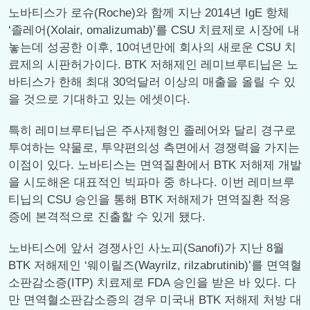
노바티스가 로슈(Roche)와 함께 지난 2014년 IgE 항체
‘졸레어(Xolair, omalizumab)’를 CSU 치료제로 시장에 내
놓는데 성공한 이후, 10여년만에 회사의 새로운 CSU 치
료제의 시판허가이다. BTK 저해제인 레미브루티닙은 노
바티스가 한해 최대 30억달러 이상의 매출을 올릴 수 있
을 것으로 기대하고 있는 에셋이다.
특히 레미브루티닙은 주사제형인 졸레어와 달리 경구로
투여하는 약물로, 투약편의성 측면에서 경쟁력을 가지는
이점이 있다. 노바티스는 면역질환에서 BTK 저해제 개발
을 시도해온 대표적인 빅파마 중 하나다. 이번 레미브루
티닙의 CSU 승인을 통해 BTK 저해제가 면역질환 적응
증에 본격적으로 진출할 수 있게 됐다.
노바티스에 앞서 경쟁사인 사노피(Sanofi)가 지난 8월
BTK 저해제인 ‘웨이릴즈(Wayrilz, rilzabrutinib)’를 면역혈
소판감소증(ITP) 치료제로 FDA 승인을 받은 바 있다. 다
만 면역혈소판감소증의 경우 미국내 BTK 저해제 처방 대