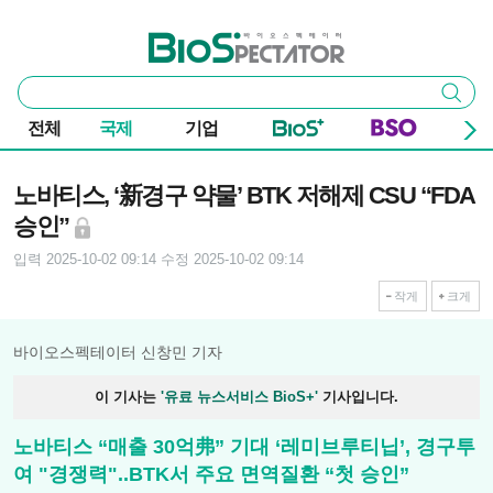
본문 바로가기
주요 메뉴
바이오스펙테이터
통
검색
합
검
전체
국제
기업
색
기사본문
노바티스, ‘新경구 약물’ BTK 저해제 CSU “FDA
승인”
입력 2025-10-02 09:14
수정 2025-10-02 09:14
작게
크게
바이오스펙테이터 신창민 기자
이 기사는
'유료 뉴스서비스 BioS+'
기사입니다.
노바티스 “매출 30억弗” 기대 ‘레미브루티닙’, 경구투
여 "경쟁력"..BTK서 주요 면역질환 “첫 승인”