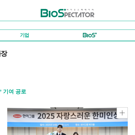
바이오스펙테이터
기업
룹장
’ 기여 공로