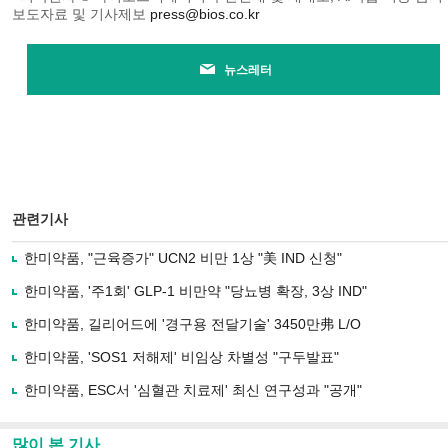
보도자료 및 기사제보
press@bios.co.kr
뉴스레터
관련기사
한미약품, "근육증가" UCN2 비만 1상 "美 IND 신청"
한미약품, '주1회' GLP-1 비만약 "당뇨병 확장, 3상 IND"
한미약품, 길리어드에 '경구용 전달기술' 3450만弗 L/O
한미약품, 'SOS1 저해제' 비임상 차별성 "구두발표"
한미약품, ESC서 '심혈관 치료제' 최신 연구성과 "공개"
많이 본 기사