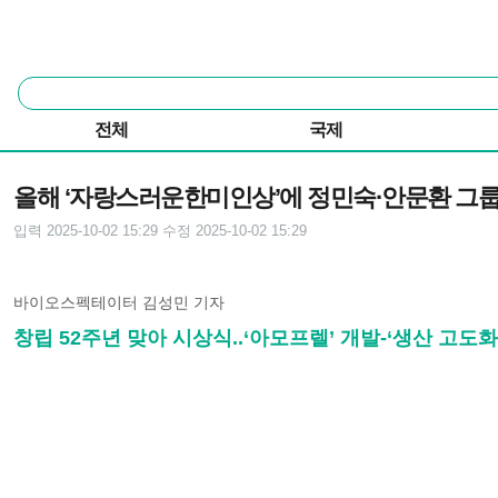
본문 바로가기
주요 메뉴
통
합
검
전체
국제
색
기사본문
올해 ‘자랑스러운한미인상’에 정민숙·안문환 그
입력 2025-10-02 15:29
수정 2025-10-02 15:29
바이오스펙테이터 김성민 기자
창립 52주년 맞아 시상식..‘아모프렐’ 개발-‘생산 고도화