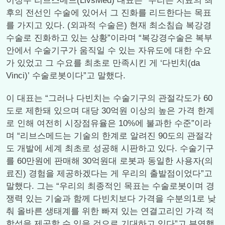
이정주 리브스메드(LivsMed) 대표는 “우리는 치료의 최
후의 전선인 수술에 있어서 그 진화를 리드한다는 목표
를 가지고 있다. (외과적 수술은) 현재 최소침습 복강경
수술로 진화하고 있는 상황”이라며 “복강경수술은 복부
안에서 수술기구가 움직일 수 있는 자유도에 대한 수요
가 있었고 그 수요를 최초로 만족시킨 게 ‘다빈치(da
Vinci)’ 수술로봇이다”고 말했다.
이 대표는 “그러나 다빈치는 수술기구의 관절각도가 60
도로 제한돼 있으며 대당 30억원 이상의 높은 가격 한계
로 인해 여전히 시장점유율은 10%에 불과한 수준”이라
며 “리브스메드는 기술의 한계로 알려진 90도의 관절각
도 개발에 세계 최초로 성공해 시판하고 있다. 수술기구
를 60만원에 판매해 30억원대 로봇과 동일한 사용자(의
료진) 경험을 제공하겠다는 게 우리의 출발점이었다”고
말했다. 그는 “우리의 최종적인 목표는 수술로봇이며 경
쟁력 있는 기술과 함께 다빈치보다 가격을 수분의1로 낮
춰 올바른 생태계를 위한 빠져 있는 연결고리인 가격 적
합성을 제공할 수 있을 것으로 기대하고 있다”고 부연했