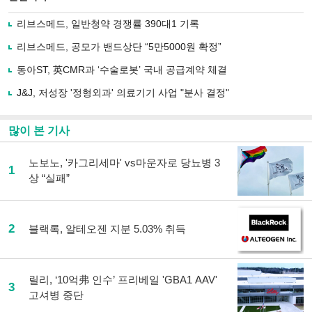
으
하기
로
리브스메드, 일반청약 경쟁률 390대1 기록
기
사
리브스메드, 공모가 밴드상단 “5만5000원 확정”
공
유
동아ST, 英CMR과 ‘수술로봇’ 국내 공급계약 체결
하
J&J, 저성장 '정형외과' 의료기기 사업 "분사 결정"
기
많이 본 기사
노보노, '카그리세마' vs마운자로 당뇨병 3
1
상 “실패”
2
블랙록, 알테오젠 지분 5.03% 취득
릴리, ‘10억弗 인수’ 프리베일 'GBA1 AAV'
3
고셔병 중단