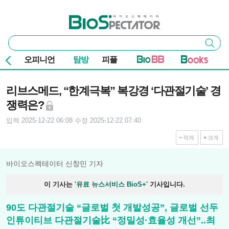
본문 바로가기
주요 메뉴
바이오스펙테이터
통
검색
합
검
오피니언
탐방
피플
색
기사본문
리브스메드, “한계극복” 복강경 ‘다관절기술’ 경
쟁력은?
입력 2025-12-22 06:08
수정 2025-12-22 07:40
작게
크게
바이오스펙테이터 신창민 기자
이 기사는
'유료 뉴스서비스 BioS+'
기사입니다.
90도 다관절기술 “글로벌 첫 개발성공”, 글로벌 선두
인튜이티브 다관절기술比 “정밀성·효율성 개선”..최