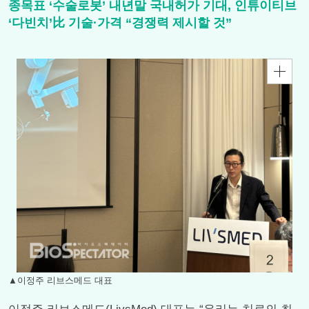
종목표 ‘수술로봇’ 내년말 국내허가 기대, 인튜이티브
‘다빈치’比 기술·가격 “경쟁력 제시할 것”
▲이정주 리브스메드 대표